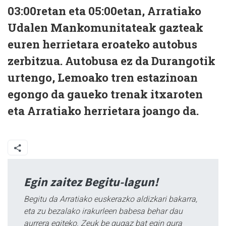
03:00retan eta 05:00etan, Arratiako
Udalen Mankomunitateak gazteak
euren herrietara eroateko autobus
zerbitzua. Autobusa ez da Durangotik
urtengo, Lemoako tren estazinoan
egongo da gaueko trenak itxaroten
eta Arratiako herrietara joango da.
Egin zaitez Begitu-lagun!
Begitu da Arratiako euskerazko aldizkari bakarra,
eta zu bezalako irakurleen babesa behar dau
aurrera egiteko. Zeuk be gugaz bat egin gura