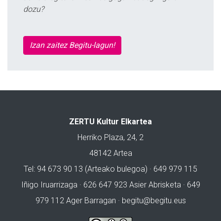
dozu?
Izan zaitez Begitu-lagun!
ZERTU Kultur Elkartea
Herriko Plaza, 24, 2
48142 Artea
Tel: 94 673 90 13 (Arteako bulegoa) · 649 979 115
Iñigo Iruarrizaga · 626 647 923 Asier Abrisketa · 649
979 112 Ager Barragan ·
begitu@begitu.eus