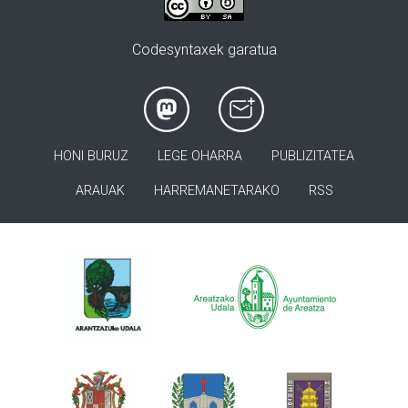
Codesyntaxek garatua
HONI BURUZ
LEGE OHARRA
PUBLIZITATEA
ARAUAK
HARREMANETARAKO
RSS