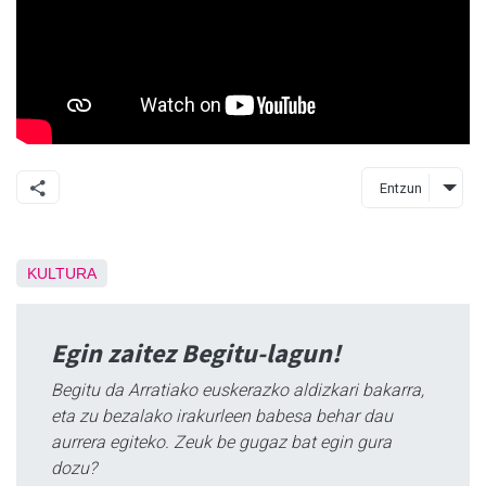
Entzun
KULTURA
Egin zaitez Begitu-lagun!
Begitu da Arratiako euskerazko aldizkari bakarra,
eta zu bezalako irakurleen babesa behar dau
aurrera egiteko. Zeuk be gugaz bat egin gura
dozu?