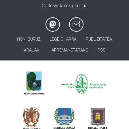
Codesyntaxek garatua
HONI BURUZ
LEGE OHARRA
PUBLIZITATEA
ARAUAK
HARREMANETARAKO
RSS