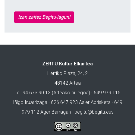
Izan zaitez Begitu-lagun!
ZERTU Kultur Elkartea
Herriko Plaza, 24, 2
48142 Artea
Tel: 94 673 90 13 (Arteako bulegoa) · 649 979 115
Iñigo Iruarrizaga · 626 647 923 Asier Abrisketa · 649
979 112 Ager Barragan ·
begitu@begitu.eus