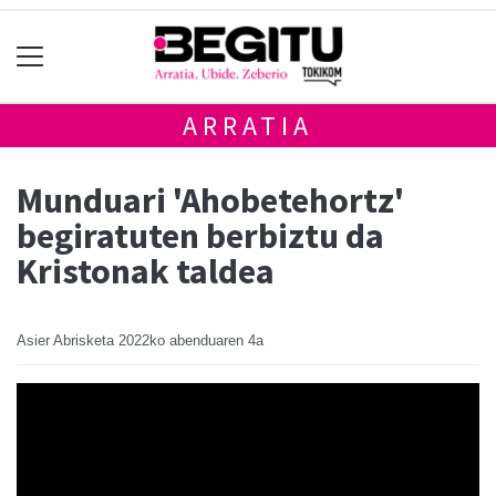
ARRATIA
Munduari 'Ahobetehortz'
begiratuten berbiztu da
Kristonak taldea
Asier Abrisketa
2022ko abenduaren 4a