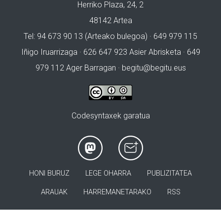
Herriko Plaza, 24, 2
48142 Artea
Tel: 94 673 90 13 (Arteako bulegoa) · 649 979 115
Iñigo Iruarrizaga · 626 647 923 Asier Abrisketa · 649
979 112 Ager Barragan ·
begitu@begitu.eus
Codesyntaxek garatua
HONI BURUZ
LEGE OHARRA
PUBLIZITATEA
ARAUAK
HARREMANETARAKO
RSS