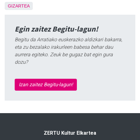
GIZARTEA
Egin zaitez Begitu-lagun!
Begitu da Arratiako euskerazko aldizkari bakarra,
eta zu bezalako irakurleen babesa behar dau
aurrera egiteko. Zeuk be gugaz bat egin gura
dozu?
Izan zaitez Begitu-lagun!
ZERTU Kultur Elkartea