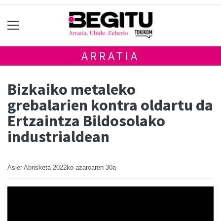
ARRATIA
Bizkaiko metaleko
grebalarien kontra oldartu da
Ertzaintza Bildosolako
industrialdean
Asier Abrisketa
2022ko azaroaren 30a