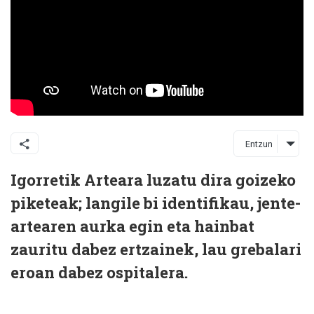
Entzun
Igorretik Arteara luzatu dira goizeko
piketeak; langile bi identifikau, jente-
artearen aurka egin eta hainbat
zauritu dabez ertzainek, lau grebalari
eroan dabez ospitalera.