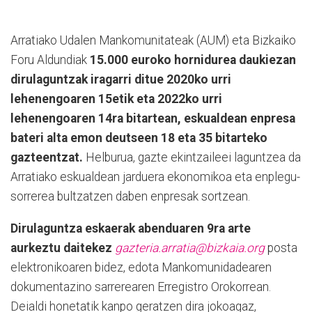
Arratiako Udalen Mankomunitateak (AUM) eta Bizkaiko
Foru Aldundiak
15.000 euroko hornidurea daukiezan
dirulaguntzak iragarri ditue 2020ko urri
lehenengoaren 15etik eta 2022ko urri
lehenengoaren 14ra bitartean, eskualdean enpresa
bateri alta emon deutseen 18 eta 35 bitarteko
gazteentzat.
Helburua, gazte ekintzaileei laguntzea da
Arratiako eskualdean jarduera ekonomikoa eta enplegu-
sorrerea bultzatzen daben enpresak sortzean.
Dirulaguntza eskaerak abenduaren 9ra arte
aurkeztu daitekez
gazteria.arratia@bizkaia.org
posta
elektronikoaren bidez, edota Mankomunidadearen
dokumentazino sarrerearen Erregistro Orokorrean.
Deialdi honetatik kanpo geratzen dira jokoagaz,