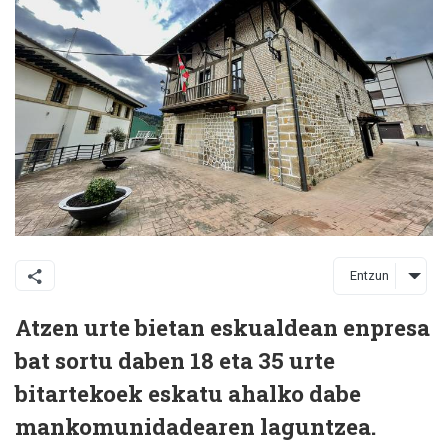
Entzun
Atzen urte bietan eskualdean enpresa
bat sortu daben 18 eta 35 urte
bitartekoek eskatu ahalko dabe
mankomunidadearen laguntzea.