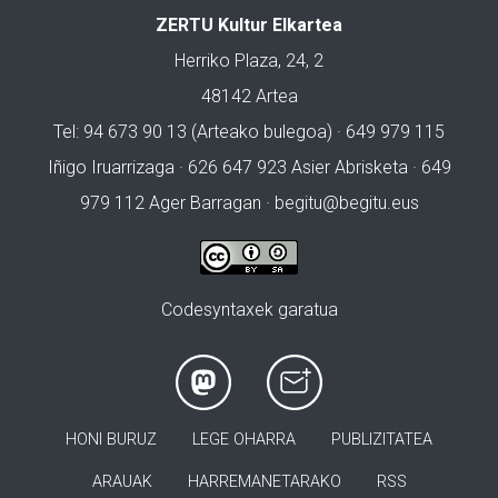
ZERTU Kultur Elkartea
Herriko Plaza, 24, 2
48142 Artea
Tel: 94 673 90 13 (Arteako bulegoa) · 649 979 115
Iñigo Iruarrizaga · 626 647 923 Asier Abrisketa · 649
979 112 Ager Barragan ·
begitu@begitu.eus
Codesyntaxek garatua
HONI BURUZ
LEGE OHARRA
PUBLIZITATEA
ARAUAK
HARREMANETARAKO
RSS