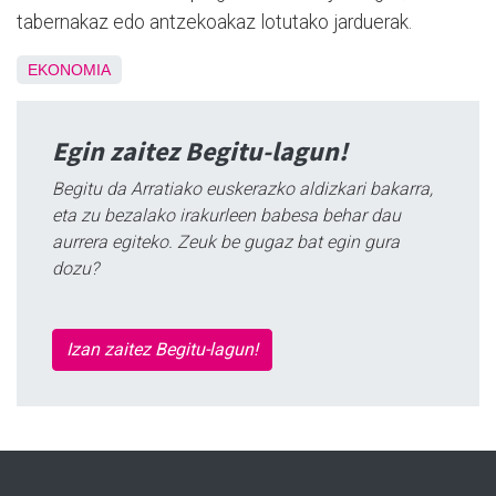
tabernakaz edo antzekoakaz lotutako jarduerak.
EKONOMIA
Egin zaitez Begitu-lagun!
Begitu da Arratiako euskerazko aldizkari bakarra,
eta zu bezalako irakurleen babesa behar dau
aurrera egiteko. Zeuk be gugaz bat egin gura
dozu?
Izan zaitez Begitu-lagun!