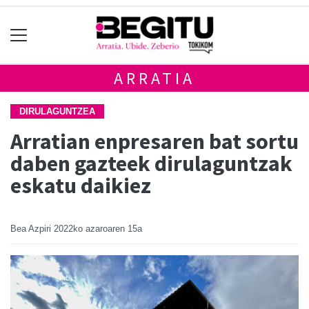
ARRATIA
DIRULAGUNTZEA
Arratian enpresaren bat sortu
daben gazteek dirulaguntzak
eskatu daikiez
Bea Azpiri
2022ko azaroaren 15a