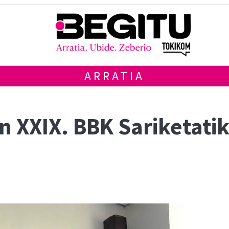
ARRATIA
n XXIX. BBK Sariketati