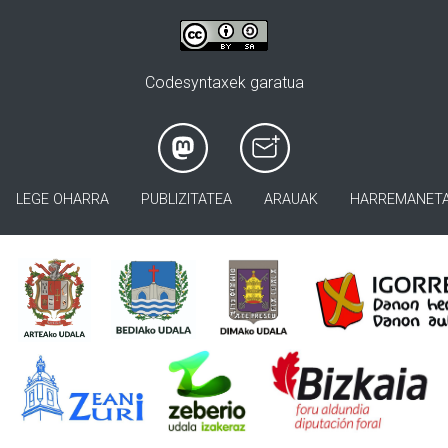
Codesyntaxek garatua
LEGE OHARRA
PUBLIZITATEA
ARAUAK
HARREMANET