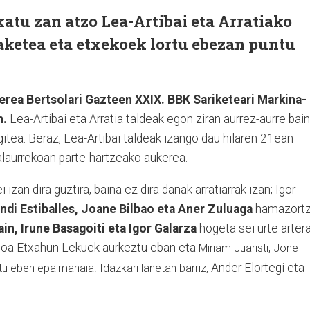
tu zan atzo Lea-Artibai eta Arratiako
aketea eta etxekoek lortu ebezan puntu
kerea Bertsolari Gazteen XXIX. BBK Sariketeari Markina-
n.
Lea-Artibai eta Arratia taldeak egon ziran aurrez-aurre bai
egitea. Beraz, Lea-Artibai taldeak izango dau hilaren 21ean
alaurrekoan parte-hartzeako aukerea.
 izan dira guztira, baina ez dira danak arratiarrak izan; Igor
ndi Estiballes, Joane Bilbao eta Aner Zuluaga
hamazortz
ain, Irune Basagoiti eta Igor Galarza
hogeta sei urte arter
Saioa Etxahun Lekuek aurkeztu eban eta
Miriam Juaristi, Jone
Ander Elortegi eta
 eben epaimahaia. Idazkari lanetan barriz,