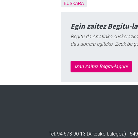
EUSKARA
Egin zaitez Begitu-l
Begitu da Arratiako euskerazko
dau aurrera egiteko. Zeuk be g
Izan zaitez Begitu-lagun!
Tel: 94 673 90 13 (Arteako bulegoa) · 649