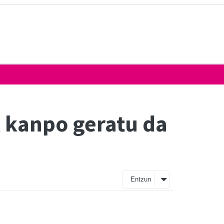
k kanpo geratu da
Entzun