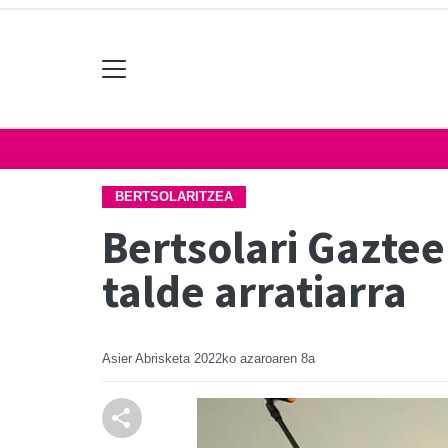
BERTSOLARITZEA
Bertsolari Gaztee
talde arratiarra
Asier Abrisketa
2022ko azaroaren 8a