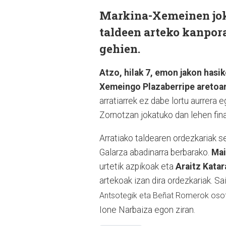
Markina-Xemeinen joka
taldeen arteko kanpor
gehien.
Atzo, hilak 7, emon jakon hasi
Xemeingo Plazaberripe aretoa
arratiarrek ez dabe lortu aurrera 
Zornotzan jokatuko dan lehen fin
Arratiako taldearen ordezkariak sei
Galarza abadinarra berbarako.
Mai
urtetik azpikoak eta
Araitz Katar
artekoak izan dira ordezkariak. 
Antsotegik eta Beñat Romerok osotu
Ione Narbaiza egon ziran.