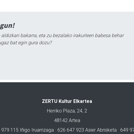
agun!
 aldizkari bakarra, eta zu bezalako irakurleen babesa behar
ugaz bat egin gura dozu?
ZERTU Kultur Elkartea
Herriko Plaza, 24, 2
48142 Artea
 979 115 Iñigo Iruarrizaga · 626 647 923 Asier Abrisketa · 649 