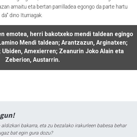
lazan amaitu eta bertan parrilladea egongo da parte hartu
da" dino Iturriagak.
n emotea, herri bakotxeko mendi taldean egingo
 Lamino Mendi taldean; Arantzazun, Arginatxen;
Ubiden, Amexierren; Zeanurin Joko Alain eta
Zeberion, Austarrin.
agun!
 aldizkari bakarra, eta zu bezalako irakurleen babesa behar
ugaz bat egin gura dozu?