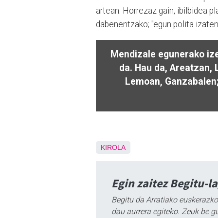
artean. Horrezaz gain, ibilbidea p
dabenentzako; "egun polita izaten 
Mendizale egunerako ize
da. Hau da, Areatzan,
Lemoan, Ganzabalen; 
KIROLA
Egin zaitez Begitu-l
Begitu da Arratiako euskerazko
dau aurrera egiteko. Zeuk be g