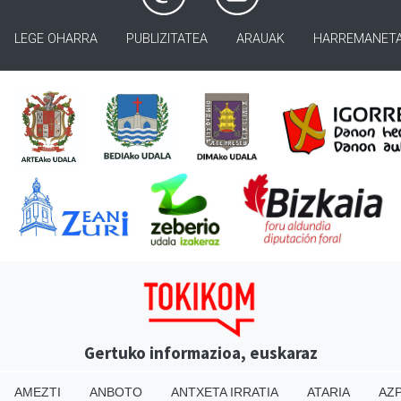
LEGE OHARRA
PUBLIZITATEA
ARAUAK
HARREMANET
Gertuko informazioa, euskaraz
AMEZTI
ANBOTO
ANTXETA IRRATIA
ATARIA
AZP