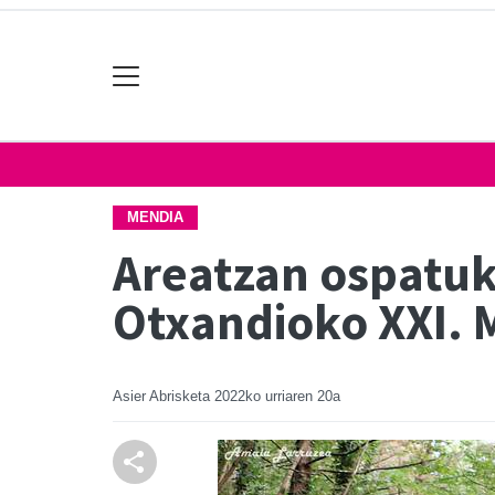
MENDIA
Areatzan ospatuko
Otxandioko XXI. 
Asier Abrisketa
2022ko urriaren 20a