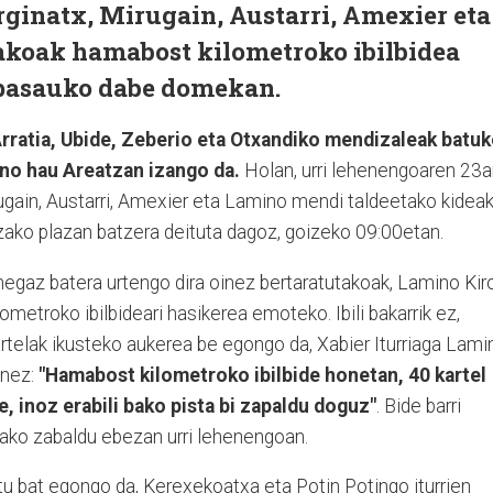
rginatx, Mirugain, Austarri, Amexier eta
koak hamabost kilometroko ibilbidea
 pasauko dabe domekan.
rratia, Ubide, Zeberio eta Otxandiko mendizaleak batu
ino hau Areatzan izango da.
Holan, urri lehenengoaren 23
rugain, Austarri, Amexier eta Lamino mendi taldeetako kidea
ako plazan batzera deituta dagoz, goizeko 09:00etan.
egaz batera urtengo dira oinez bertaratutakoak, Lamino Kir
metroko ibilbideari hasikerea emoteko. Ibili bakarrik ez,
rtelak ikusteko aukerea be egongo da, Xabier Iturriaga Lami
nez:
"Hamabost kilometroko ibilbide honetan, 40 kartel
, inoz erabili bako pista bi zapaldu doguz"
. Bide barri
ko zabaldu ebezan urri lehenengoan.
tu bat egongo da, Kerexekoatxa eta Potin Potingo iturrien