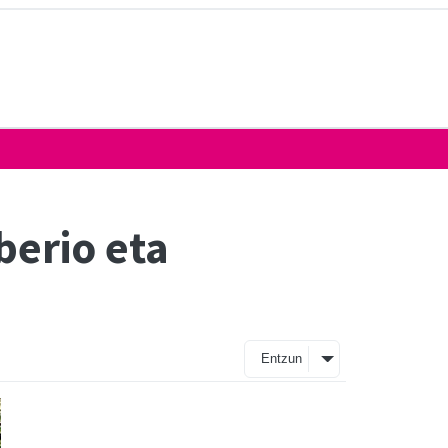
berio eta
Entzun