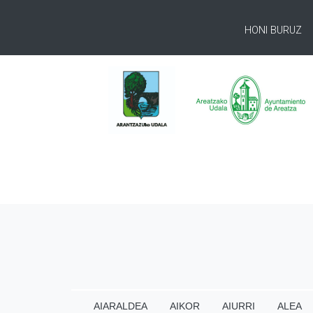
HONI BURUZ
AIARALDEA
AIKOR
AIURRI
ALEA