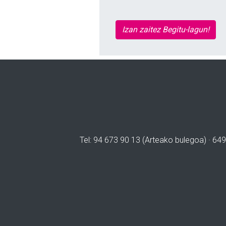
Izan zaitez Begitu-lagun!
Tel: 94 673 90 13 (Arteako bulegoa) · 649