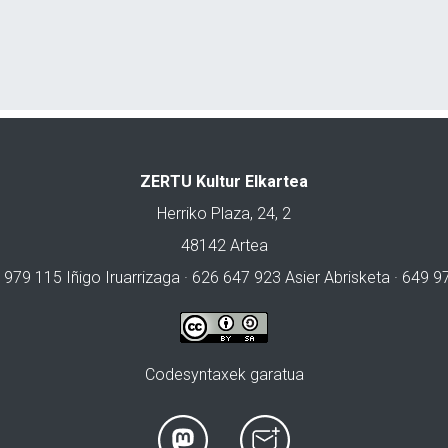
ZERTU Kultur Elkartea
Herriko Plaza, 24, 2
48142 Artea
 979 115 Iñigo Iruarrizaga · 626 647 923 Asier Abrisketa · 649 
Codesyntaxek garatua