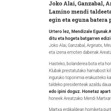
Joko Alai, Ganzabal, A
Lamino mendi taldeeta
egin eta eguna batera
Urtero lez, Mendizale Egunak A
ditu eta hogeta batgarren ediz
Joko Alai, Ganzabal, Arginatx, Mi
eta izena emoten dabenak Areatz
Hasteko, bolanderea bota eta hon
Klubak prestatutako hamabost kilo
inguruko toponimia erakusteko ka
taldeko presidenteak azaldu daua
edo ipini doguz. Honetaz aparte
honeek Areatzako Mendi Martxara
Martxa erdikaldean horniketa pun