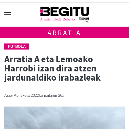
ARRATIA
FUTBOLA
Arratia A eta Lemoako
Harrobi izan dira atzen
jardunaldiko irabazleak
Asier Abrisketa
2022ko irailaren 26a