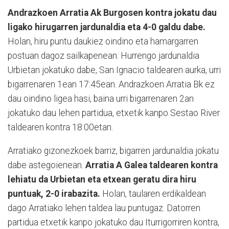
Andrazkoen Arratia Ak Burgosen kontra jokatu dau
ligako hirugarren jardunaldia eta 4-0 galdu dabe.
Holan, hiru puntu daukiez oindino eta hamargarren
postuan dagoz sailkapenean. Hurrengo jardunaldia
Urbietan jokatuko dabe, San Ignacio taldearen aurka, urri
bigarrenaren 1ean 17:45ean. Andrazkoen Arratia Bk ez
dau oindino ligea hasi, baina urri bigarrenaren 2an
jokatuko dau lehen partidua, etxetik kanpo Sestao River
taldearen kontra 18:00etan.
Arratiako gizonezkoek barriz, bigarren jardunaldia jokatu
dabe astegoienean.
Arratia A Galea taldearen kontra
lehiatu da Urbietan eta etxean geratu dira hiru
puntuak, 2-0 irabazita.
Holan, taularen erdikaldean
dago Arratiako lehen taldea lau puntugaz. Datorren
partidua etxetik kanpo jokatuko dau Iturrigorriren kontra,