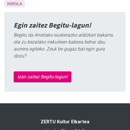
KIROLA
Egin zaitez Begitu-lagun!
Begitu da Arratiako euskerazko aldizkari bakarra,
eta zu bezalako irakurleen babesa behar dau
aurrera egiteko. Zeuk be gugaz bat egin gura
dozu?
Izan zaitez Begitu-lagun!
ZERTU Kultur Elkartea