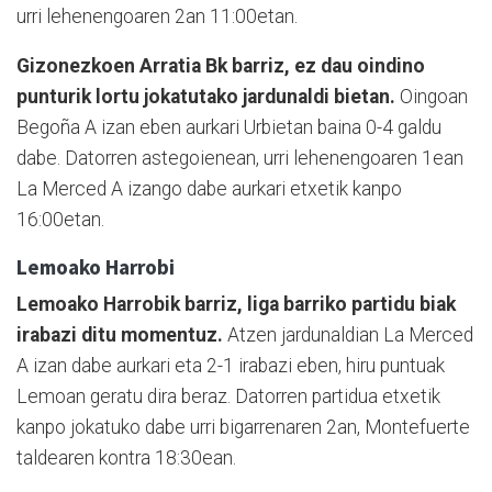
urri lehenengoaren 2an 11:00etan.
Gizonezkoen Arratia Bk barriz, ez dau oindino
punturik lortu jokatutako jardunaldi bietan.
Oingoan
Begoña A izan eben aurkari Urbietan baina 0-4 galdu
dabe. Datorren astegoienean, urri lehenengoaren 1ean
La Merced A izango dabe aurkari etxetik kanpo
16:00etan.
Lemoako Harrobi
Lemoako Harrobik barriz, liga barriko partidu biak
irabazi ditu momentuz.
Atzen jardunaldian La Merced
A izan dabe aurkari eta 2-1 irabazi eben, hiru puntuak
Lemoan geratu dira beraz. Datorren partidua etxetik
kanpo jokatuko dabe urri bigarrenaren 2an, Montefuerte
taldearen kontra 18:30ean.