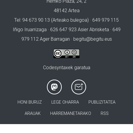
Herriko Plaza, 24, 2
48142 Artea
Tel: 94 673 90 13 (Arteako bulegoa) · 649 979 115
Iñigo Iruarrizaga · 626 647 923 Asier Abrisketa · 649
979 112 Ager Barragan ·
begitu@begitu.eus
Codesyntaxek garatua
HONI BURUZ
LEGE OHARRA
PUBLIZITATEA
ARAUAK
HARREMANETARAKO
RSS