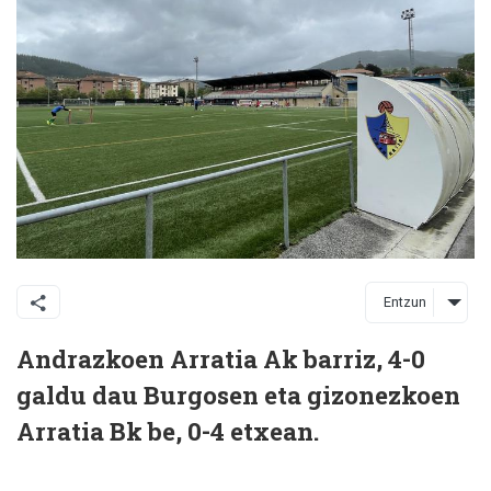
Entzun
Andrazkoen Arratia Ak barriz, 4-0
galdu dau Burgosen eta gizonezkoen
Arratia Bk be, 0-4 etxean.