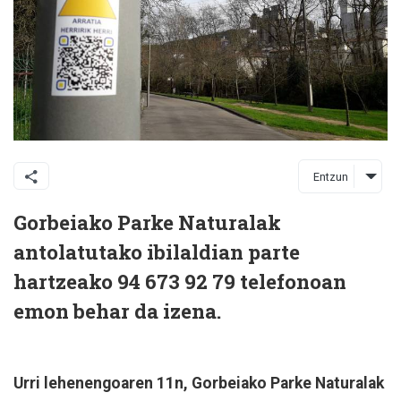
Entzun
Gorbeiako Parke Naturalak
antolatutako ibilaldian parte
hartzeako 94 673 92 79 telefonoan
emon behar da izena.
Urri lehenengoaren 11n, Gorbeiako Parke Naturalak