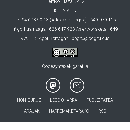
Herriko Plaza, 24, 2
48142 Artea
Tel: 94 673 90 13 (Arteako bulegoa) · 649 979 115
Iñigo Iruarrizaga · 626 647 923 Asier Abrisketa · 649
979 112 Ager Barragan ·
begitu@begitu.eus
Codesyntaxek garatua
HONI BURUZ
LEGE OHARRA
PUBLIZITATEA
ARAUAK
HARREMANETARAKO
RSS