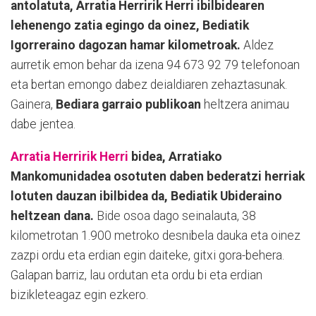
antolatuta, Arratia Herririk Herri ibilbidearen
lehenengo zatia egingo da oinez, Bediatik
Igorreraino dagozan hamar kilometroak.
Aldez
aurretik emon behar da izena 94 673 92 79 telefonoan
eta bertan emongo dabez deialdiaren zehaztasunak.
Gainera,
Bediara garraio publikoan
heltzera animau
dabe jentea.
Arratia Herririk Herri
bidea, Arratiako
Mankomunidadea osotuten daben bederatzi herriak
lotuten dauzan ibilbidea da, Bediatik Ubideraino
heltzean dana.
Bide osoa dago seinalauta, 38
kilometrotan 1.900 metroko desnibela dauka eta oinez
zazpi ordu eta erdian egin daiteke, gitxi gora-behera.
Galapan barriz, lau ordutan eta ordu bi eta erdian
bizikleteagaz egin ezkero.