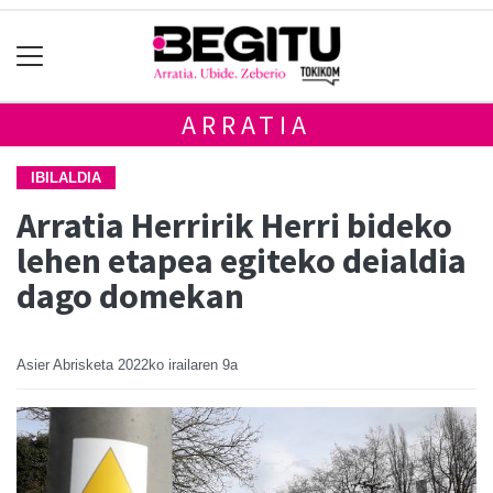
ARRATIA
IBILALDIA
Arratia Herririk Herri bideko
lehen etapea egiteko deialdia
dago domekan
Asier Abrisketa
2022ko irailaren 9a