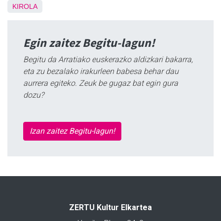
KIROLA
Egin zaitez Begitu-lagun!
Begitu da Arratiako euskerazko aldizkari bakarra,
eta zu bezalako irakurleen babesa behar dau
aurrera egiteko. Zeuk be gugaz bat egin gura
dozu?
Izan zaitez Begitu-lagun!
ZERTU Kultur Elkartea