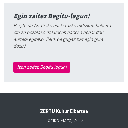
Egin zaitez Begitu-lagun!
Begitu da Arratiako euskerazko aldizkari bakarra,
eta zu bezalako irakurleen babesa behar dau
aurrera egiteko. Zeuk be gugaz bat egin gura
dozu?
Izan zaitez Begitu-lagun!
ZERTU Kultur Elkartea
Herriko Plaza, 24, 2