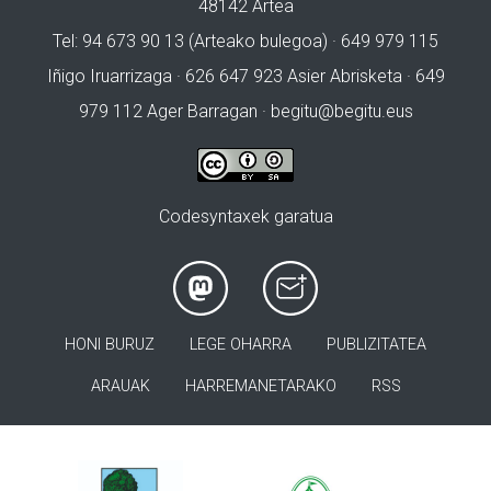
48142 Artea
Tel: 94 673 90 13 (Arteako bulegoa) · 649 979 115
Iñigo Iruarrizaga · 626 647 923 Asier Abrisketa · 649
979 112 Ager Barragan ·
begitu@begitu.eus
Codesyntaxek garatua
HONI BURUZ
LEGE OHARRA
PUBLIZITATEA
ARAUAK
HARREMANETARAKO
RSS