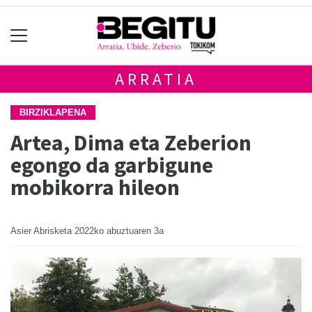
ARRATIA
BIRZIKLAPENA
Artea, Dima eta Zeberion
egongo da garbigune
mobikorra hileon
Asier Abrisketa
2022ko abuztuaren 3a