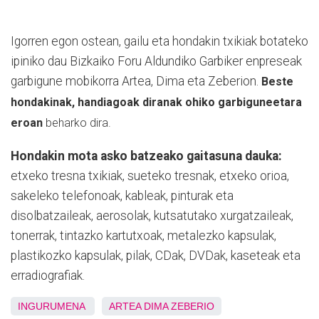
Igorren egon ostean, gailu eta hondakin txikiak botateko
ipiniko dau Bizkaiko Foru Aldundiko Garbiker enpreseak
garbigune mobikorra Artea, Dima eta Zeberion.
Beste
hondakinak, handiagoak diranak ohiko garbiguneetara
eroan
beharko dira.
Hondakin mota asko batzeako gaitasuna dauka:
etxeko tresna txikiak, sueteko tresnak, etxeko orioa,
sakeleko telefonoak, kableak, pinturak eta
disolbatzaileak, aerosolak, kutsatutako xurgatzaileak,
tonerrak, tintazko kartutxoak, metalezko kapsulak,
plastikozko kapsulak, pilak, CDak, DVDak, kaseteak eta
erradiografiak.
INGURUMENA
ARTEA
DIMA
ZEBERIO