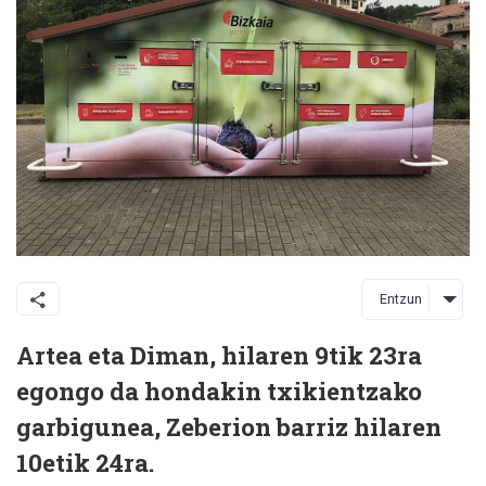
Entzun
Artea eta Diman, hilaren 9tik 23ra
egongo da hondakin txikientzako
garbigunea, Zeberion barriz hilaren
10etik 24ra.