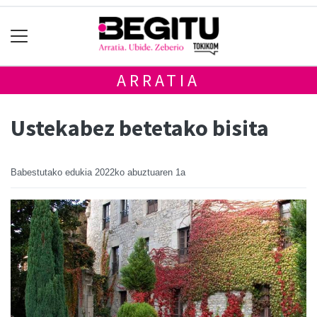
ARRATIA
Ustekabez betetako bisita
Babestutako edukia
2022ko abuztuaren 1a