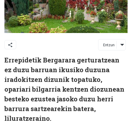
Entzun
Errepidetik Bergarara gerturatzean
ez duzu barruan ikusiko duzuna
iradokitzen dizunik topatuko,
opariari bilgarria kentzen diozunean
besteko ezustea jasoko duzu herri
barrura sartzearekin batera,
liluratzeraino.