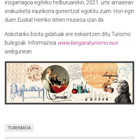
irisgarriagoa egiteko helburuarekin, 2021. urte amaieran
erakusketa iraunkorra gorrentzat egokitu zuen. Hori egin
duen Euskal Herriko lehen museoa izan da.
Askotariko bisita gidatuak ere eskaintzen ditu Turismo
bulegoak. Informazioa
www.bergaraturismo.eus
webgunean.
TURISMOA