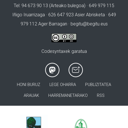
Tel: 94 673 90 13 (Arteako bulegoa) · 649 979 115
Iñigo Iruarrizaga · 626 647 923 Asier Abrisketa · 649
979 112 Ager Barragan ·
begitu@begitu.eus
Codesyntaxek garatua
HONI BURUZ
LEGE OHARRA
PUBLIZITATEA
ARAUAK
HARREMANETARAKO
RSS