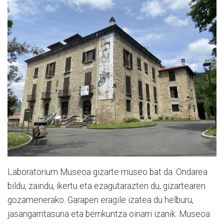
Laboratorium Museoa gizarte museo bat da. Ondarea
bildu, zaindu, ikertu eta ezagutarazten du, gizartearen
gozamenerako. Garapen eragile izatea du helburu,
jasangarritasuna eta berrikuntza oinarri izanik. Museoa