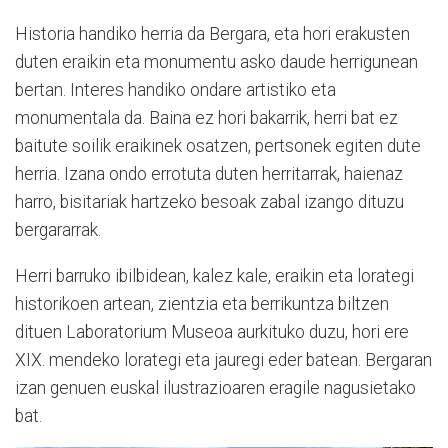
Historia handiko herria da Bergara, eta hori erakusten
duten eraikin eta monumentu asko daude herrigunean
bertan. Interes handiko ondare artistiko eta
monumentala da. Baina ez hori bakarrik, herri bat ez
baitute soilik eraikinek osatzen, pertsonek egiten dute
herria. Izana ondo errotuta duten herritarrak, haienaz
harro, bisitariak hartzeko besoak zabal izango dituzu
bergararrak.
Herri barruko ibilbidean, kalez kale, eraikin eta lorategi
historikoen artean, zientzia eta berrikuntza biltzen
dituen Laboratorium Museoa aurkituko duzu, hori ere
XIX. mendeko lorategi eta jauregi eder batean. Bergaran
izan genuen euskal ilustrazioaren eragile nagusietako
bat.