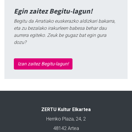
Egin zaitez Begitu-lagun!
Begitu da Arratiako euskerazko aldizkari bakarra,
eta zu bezalako irakurleen babesa behar dau
aurrera egiteko. Zeuk be gugaz bat egin gura
dozu?
Izan zaitez Begitu-lagun!
ZERTU Kultur Elkartea
Herriko Plaza, 24, 2
48142 Artea