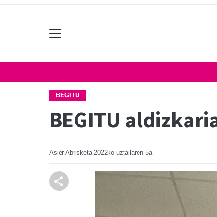
BEGITU
BEGITU aldizkaria
Asier Abrisketa
2022ko uztailaren 5a