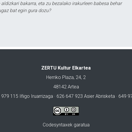
 aldizkari bakarra, eta zu bezalako irakurleen babesa behar
ugaz bat egin gura dozu?
ZERTU Kultur Elkartea
Herriko Plaza, 24, 2
48142 Artea
 979 115 Iñigo Iruarrizaga · 626 647 923 Asier Abrisketa · 649 
Codesyntaxek garatua