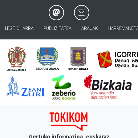
LEGE OHARRA
PUBLIZITATEA
ARAUAK
HARREMANET
Gertuko informazioa, euskaraz