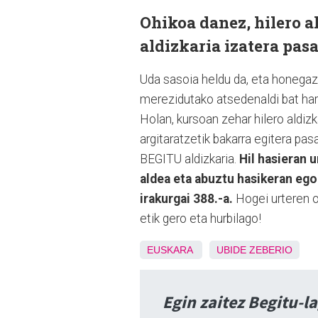
Ohikoa danez, hilero a
aldizkaria izatera pas
Uda sasoia heldu da, eta honegaz
merezidutako atsedenaldi bat har
Holan, kursoan zehar hilero aldizka
argitaratzetik bakarra egitera pa
BEGITU aldizkaria.
Hil hasieran u
aldea eta abuztu hasikeran eg
irakurgai 388.-a.
Hogei urteren o
etik gero eta hurbilago!
EUSKARA
UBIDE
ZEBERIO
Egin zaitez Begitu-l