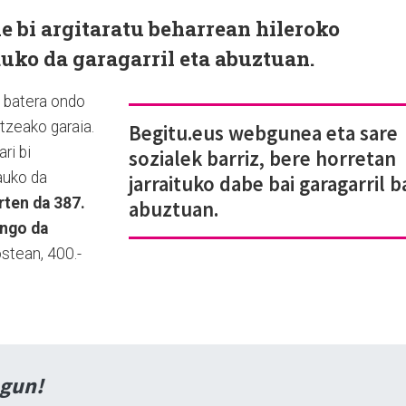
le bi argitaratu beharrean hileroko
auko da garagarril eta abuztuan.
 batera ondo
tzeako garaia.
Begitu.eus webgunea eta sare
ri bi
sozialek barriz, bere horretan
sauko da
jarraituko dabe bai garagarril b
rten da 387.
abuztuan.
ongo da
stean, 400.-
agun!