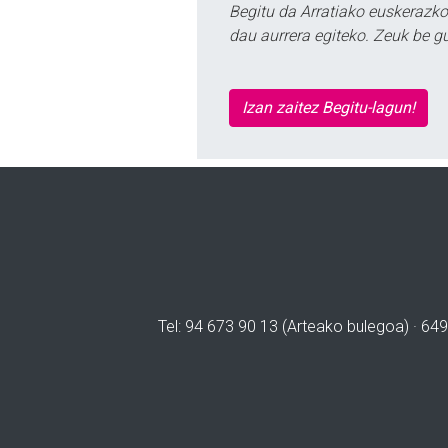
Begitu da Arratiako euskerazko
dau aurrera egiteko. Zeuk be g
Izan zaitez Begitu-lagun!
Tel: 94 673 90 13 (Arteako bulegoa) · 649