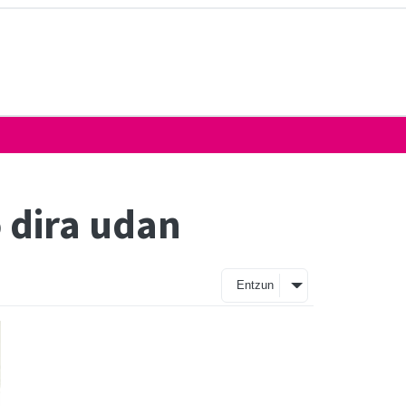
o dira udan
Entzun