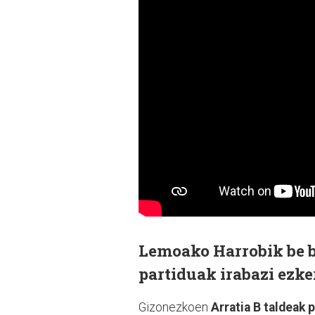
Lemoako Harrobik be 
partiduak irabazi ezke
Gizonezkoen
Arratia B taldeak 