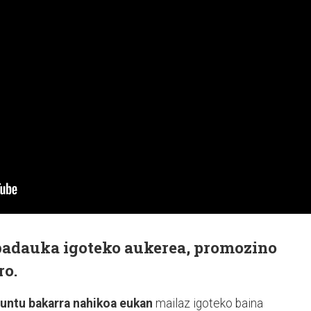
badauka igoteko aukerea, promozino
ro.
puntu bakarra nahikoa eukan
mailaz igoteko baina