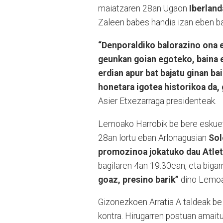
maiatzaren 28an Ugaon
Iberland
Zaleen babes handia izan eben bai
“Denporaldiko balorazino ona e
geunkan goian egoteko, baina e
erdian apur bat bajatu ginan b
honetara igotea historikoa da, 
Asier Etxezarraga presidenteak.
Lemoako Harrobik be bere eskue
28an lortu eban Arlonagusian
Sol
promozinoa jokatuko dau Atlet
bagilaren 4an 19:30ean, eta biga
goaz, presino barik”
dino Lemoak
Gizonezkoen Arratia A taldeak be 
kontra. Hirugarren postuan amaitu