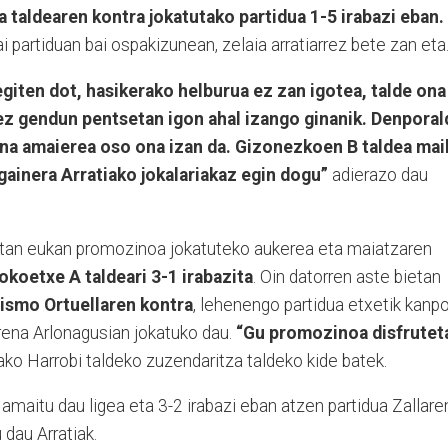
a taldearen kontra jokatutako partidua 1-5 irabazi eban.
 partiduan bai ospakizunean, zelaia arratiarrez bete zan eta
giten dot, hasikerako helburua ez zan igotea, talde ona
z gendun pentsetan igon ahal izango ginanik. Denporal
aina amaierea oso ona izan da. Gizonezkoen B taldea mai
gainera Arratiako jokalariakaz egin dogu”
adierazo dau
tan eukan promozinoa jokatuteko aukerea eta maiatzaren
okoetxe A taldeari 3-1 irabazita
. Oin datorren aste bietan
ismo Ortuellaren kontra
, lehenengo partidua etxetik kanp
rrena Arlonagusian jokatuko dau.
“Gu promozinoa disfrutet
o Harrobi taldeko zuzendaritza taldeko kide batek.
amaitu dau ligea eta 3-2 irabazi eban atzen partidua Zallare
 dau Arratiak.