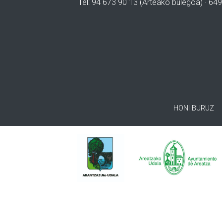
Tel: 94 673 90 13 (Arteako bulegoa) · 649
HONI BURUZ