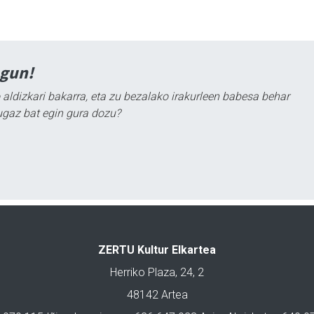
agun!
 aldizkari bakarra, eta zu bezalako irakurleen babesa behar
ugaz bat egin gura dozu?
ZERTU Kultur Elkartea
Herriko Plaza, 24, 2
48142 Artea