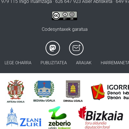
 979 115 Iñigo Iruarrizaga · 626 647 923 Asier Abrisketa · 649 
Codesyntaxek garatua
LEGE OHARRA
PUBLIZITATEA
ARAUAK
HARREMANET