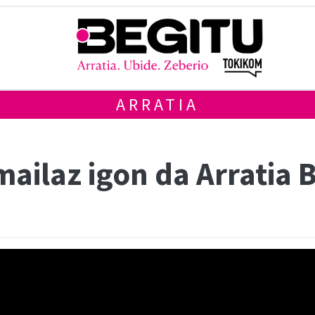
ARRATIA
mailaz igon da Arratia 