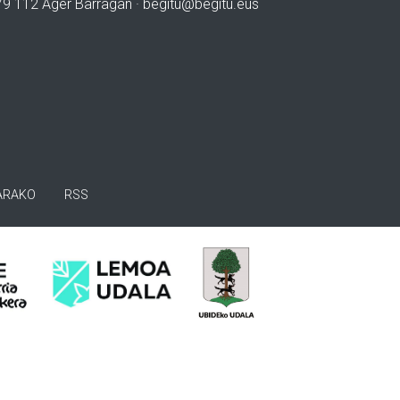
979 112 Ager Barragan ·
begitu@begitu.eus
ARAKO
RSS