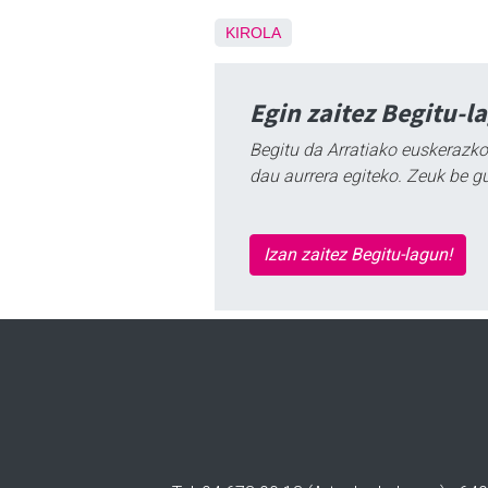
KIROLA
Egin zaitez Begitu-l
Begitu da Arratiako euskerazko
dau aurrera egiteko. Zeuk be g
Izan zaitez Begitu-lagun!