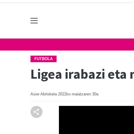
FUTBOLA
Ligea irabazi eta 
Asier Abrisketa
2022ko maiatzaren 30a