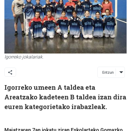
Igorreko jokalariak.
Entzun
Igorreko umeen A taldea eta
Areatzako kadeteen B taldea izan dira
euren kategorietako irabazleak.
Maiatzaren 7an jokatu ziran Eskolarteko Gomazko