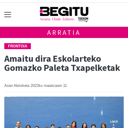
ARRATIA
FRONTOIA
Amaitu dira Eskolarteko
Gomazko Paleta Txapelketak
Asier Abrisketa
2022ko maiatzaren 11