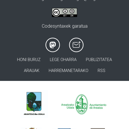
Codesyntaxek garatua
HONI BURUZ
LEGE OHARRA
PUBLIZITATEA
ARAUAK
HARREMANETARAKO
RSS