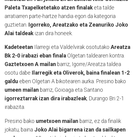
Paleta Txapelketetako atzen finalak
eta talde
arratiarren parte-hartze handia egon da kategoria
guztietan.
Igorreko, Areatzako eta Zeanuriko Joko
Alai taldeak
izan dira honeek.
Kadeteetan
Ilarregi eta Valdelvirak osotutako
Areatza
Bk 2-0 irabazi eban finala
Olgetan taldearen kontra.
Gaztetxoen A mailan
barriz, Igorre/Areatza taldea
osotu dabe
Ilarregik eta Oliverok, baina finalean 1-2
galdu
eben Olgetan A bikotearen aurka. Presino bako
umeen mailan
barriz, Goioaga eta Santano
igorreztarrak izan dira irabazleak
, Durango Bri 2-1
irabazita.
Presino bako
umetxoen mailan
barriz, ez da finalik
jokatu, baina
Joko Alai bigarrena izan da sailkapen