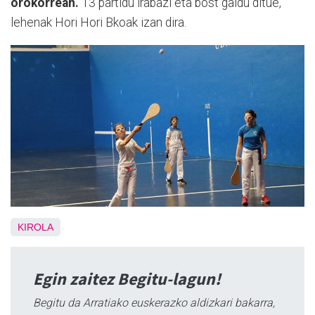
orokorrean.
13 partidu irabazi eta bost galdu ditue,
lehenak Hori Hori Bkoak izan dira.
KIROLA
Egin zaitez Begitu-lagun!
Begitu da Arratiako euskerazko aldizkari bakarra,