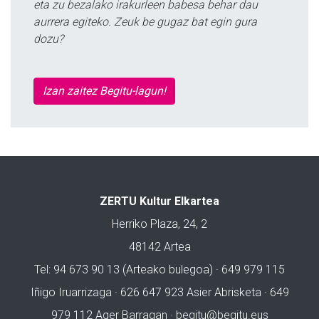
eta zu bezalako irakurleen babesa behar dau
aurrera egiteko. Zeuk be gugaz bat egin gura
dozu?
Izan zaitez Begitu-lagun!
ZERTU Kultur Elkartea
Herriko Plaza, 24, 2
48142 Artea
Tel: 94 673 90 13 (Arteako bulegoa) · 649 979 115
Iñigo Iruarrizaga · 626 647 923 Asier Abrisketa · 649
979 112 Ager Barragan ·
begitu@begitu.eus