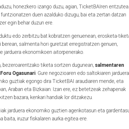
aduzu, honezkero izango duzu, agian, TicketBAIren entzutea
a funtzionatzen duen azalduko dizugu, bai eta zertan datzan
zer egin behar duzun ere.
roduktu edo zerbitzu bat kobratzen genuenean, erosketa-tiket
 berean, salmenta hori guretzat erregistratzen genuen,
gure jarduera ekonomikoen aitorpenerako.
n, bezeroarentzako tiketa sortzen dugunean,
salmentaren
 Foru Ogasunari
. Gure negozioaren edo saltokiaren jarduera
iko guztiak egongo dira TicketBAI araudiaren mende, eta
an, Araban eta Bizkaian. Izan ere, ez betetzeak zehapenak
okitzen bazara, kenkari handiak lor ditzakezu.
diak jarduera ekonomiko guztien agerikotasun eta gardentas
 baita, iruzur fiskalaren aurka egitea ere.