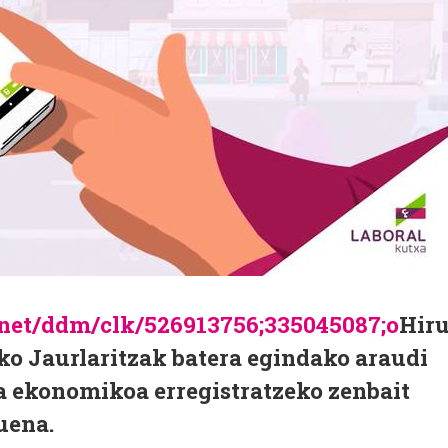
k.net/ddm/clk/526913756;335045087;o
Hir
ko Jaurlaritzak batera egindako araudi
ra ekonomikoa erregistratzeko zenbait
uena.