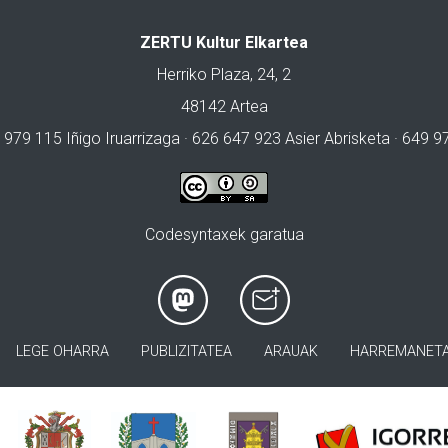
ZERTU Kultur Elkartea
Herriko Plaza, 24, 2
48142 Artea
 979 115 Iñigo Iruarrizaga · 626 647 923 Asier Abrisketa · 649 
Codesyntaxek garatua
LEGE OHARRA
PUBLIZITATEA
ARAUAK
HARREMANET