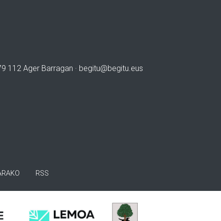
979 112 Ager Barragan ·
begitu@begitu.eus
ARAKO
RSS