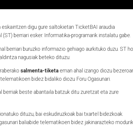
eskaintzen digu gure saltokietan TicketBAI araudia
 (ST) berriari esker. Informatika-programarik instalatu gabe.
l berriari buruzko informazio gehiago aurkituko duzu. ST ho
baldintza nagusiak beteko dituzu:
araberako
salmenta-tiketa
eman ahal izango diozu bezeroar
 telematikoen bidez bidaliko diozu Foru Ogasunari.
l berriak beste abantaila batzuk ditu zuretzat eta zure
onatuko dituzu, bai eskudiruzkoak bai txartel bidezkoak.
asunari baliabide telematikoen bidez jakinarazteko moduri