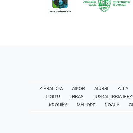
AIARALDEA
AIKOR
AIURRI
ALEA
BEGITU
ERRAN
EUSKALERRIA IRRA
KRONIKA
MAILOPE
NOAUA
O