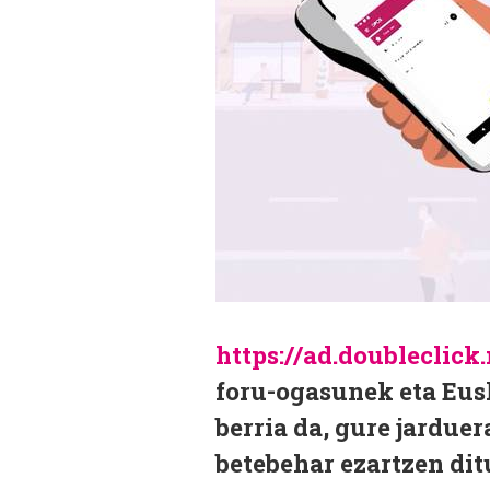
https://ad.doubleclic
foru-ogasunek eta Eus
berria da, gure jardue
betebehar ezartzen dit