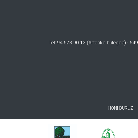
Tel: 94 673 90 13 (Arteako bulegoa) · 649
HONI BURUZ