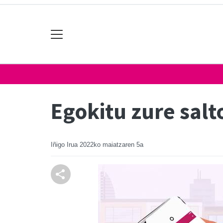
Egokitu zure salt
Iñigo Irua
2022ko maiatzaren 5a