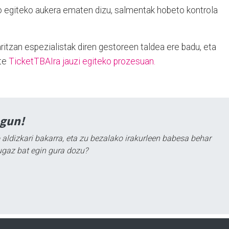
 egiteko aukera ematen dizu, salmentak hobeto kontrola
itzan espezialistak diren gestoreen taldea ere badu, eta
zte
TicketTBAIra jauzi egiteko prozesuan.
agun!
 aldizkari bakarra, eta zu bezalako irakurleen babesa behar
ugaz bat egin gura dozu?