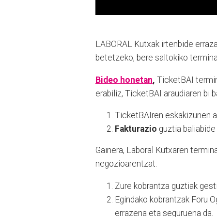
LABORAL Kutxak irtenbide erraza 
betetzeko, bere saltokiko terminal
Bideo honetan
,
TicketBAI termina
erabiliz, TicketBAI araudiaren bi 
TicketBAIren eskakizunen 
Fakturazio
guztia baliabide
Gainera, Laboral Kutxaren termina
negozioarentzat:
Zure kobrantza guztiak gesti
Egindako kobrantzak Foru Og
errazena eta seguruena da.