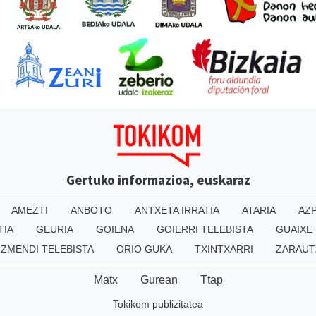
Gertuko informazioa, euskaraz
AMEZTI
ANBOTO
ANTXETA IRRATIA
ATARIA
AZP
TIA
GEURIA
GOIENA
GOIERRI TELEBISTA
GUAIXE
IZMENDI TELEBISTA
ORIO GUKA
TXINTXARRI
ZARAUT
Matx
Gurean
Ttap
Tokikom publizitatea