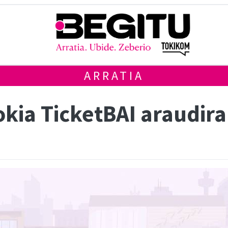
ARRATIA
okia TicketBAI araudira