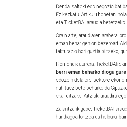
Denda, saltoki edo negozio bat b
Ez kezkatu. Artikulu honetan, nol
eta TicketBAI araudia betetzeko 
Orain arte, araudiaren arabera, p
eman behar genion bezeroari. Aldi
fakturazio hori guztia biltzeko, 
Hemendik aurrera, TicketBAIreki
berri eman beharko diogu gure
edozein dela ere, sektore ekonom
nahitaez bete beharko da Gipuzko
ekar ditzake. Aitzitik, araudira eg
Zalantzarik gabe, TicketBAI arau
handiagoa lortzea du helburu, baina