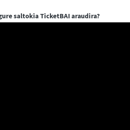
ure saltokia TicketBAI araudira?