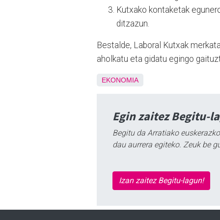
Kutxako kontaketak egunero
ditzazun.
Bestalde, Laboral Kutxak merkatar
aholkatu eta gidatu egingo gaitu
EKONOMIA
Egin zaitez Begitu-l
Begitu da Arratiako euskerazko
dau aurrera egiteko. Zeuk be g
Izan zaitez Begitu-lagun!