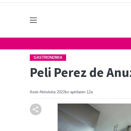
GASTRONOMIA
Peli Perez de Anu
Asier Abrisketa
2022ko apirilaren 12a