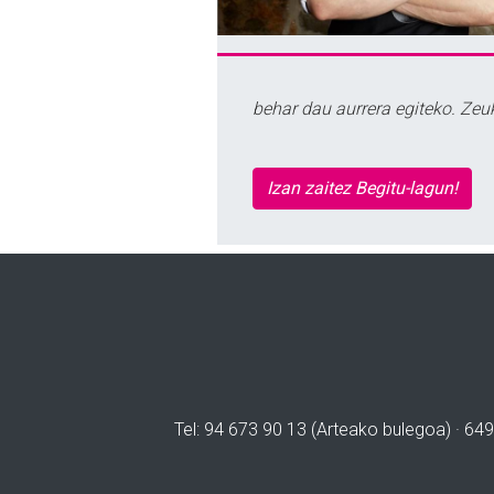
behar dau aurrera egiteko. Zeu
Izan zaitez Begitu-lagun!
Tel: 94 673 90 13 (Arteako bulegoa) · 649