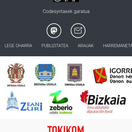
Codesyntaxek garatua
LEGE OHARRA
PUBLIZITATEA
ARAUAK
HARREMANET