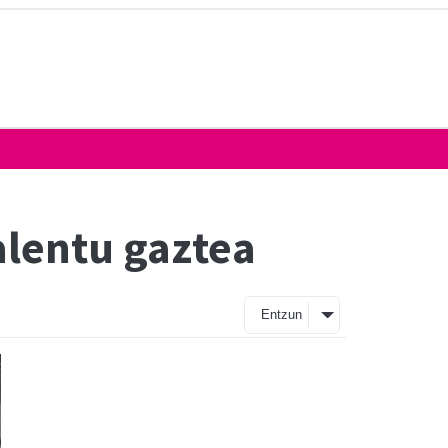
alentu gaztea
Entzun