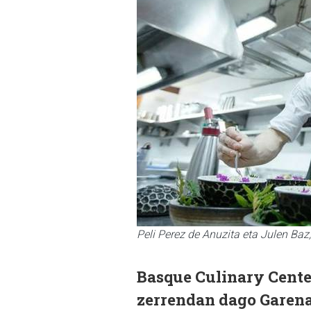
Peli Perez de Anuzita eta Julen Baz
Basque Culinary Cente
zerrendan dago Garena