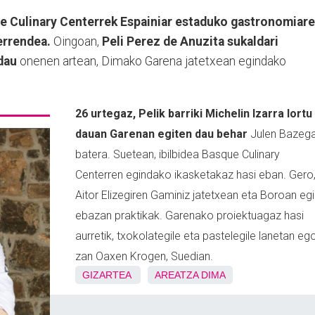
e Culinary Centerrek Espainiar estaduko gastronomiar
errendea.
Oingoan,
Peli Perez de Anuzita sukaldari
 dau
onenen artean, Dimako Garena jatetxean egindako
26 urtegaz, Pelik barriki Michelin Izarra lortu
dauan Garenan egiten dau behar
Julen Bazeg
batera. Suetean, ibilbidea Basque Culinary
Centerren egindako ikasketakaz hasi eban. Gero
Aitor Elizegiren Gaminiz jatetxean eta Boroan egi
ebazan praktikak. Garenako proiektuagaz hasi
aurretik, txokolategile eta pastelegile lanetan eg
zan Oaxen Krogen, Suedian.
GIZARTEA
AREATZA
DIMA