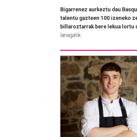
Bigarrenez aurkeztu dau Basqu
talentu gazteen 100 izeneko z
billaroztarrak bere lekua lortu
lanagatik.