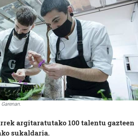
, Garenan.
rrek argitaratutako 100 talentu gazteen
ko sukaldaria.