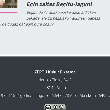
Egin zaitez Begitu-lagun!
Begitu da Arratiako euskerazko aldizkari
bakarra, eta zu bezalako irakurleen babesa
k be gugaz bat egin gura dozu?
ZERTU Kultur Elkartea
Herriko Plaza, 24, 2
48142 Artea
 979 115 Iñigo Iruarrizaga · 626 647 923 Asier Abrisketa · 649 