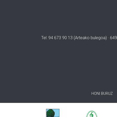
Tel: 94 673 90 13 (Arteako bulegoa) · 649
HONI BURUZ