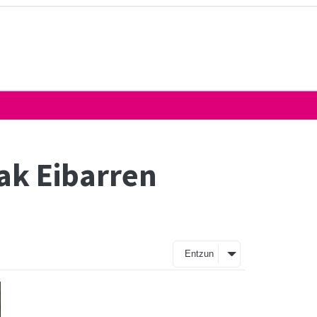
eak Eibarren
Entzun