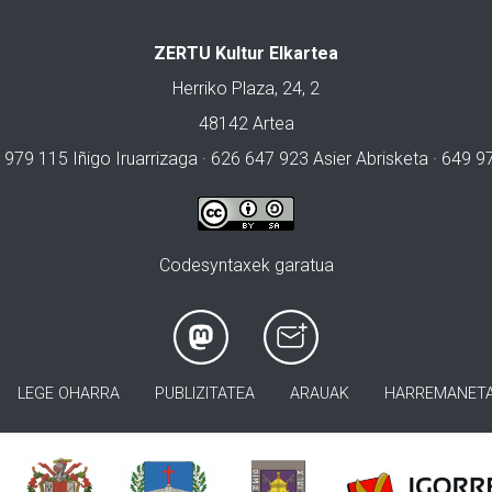
ZERTU Kultur Elkartea
Herriko Plaza, 24, 2
48142 Artea
 979 115 Iñigo Iruarrizaga · 626 647 923 Asier Abrisketa · 649 
Codesyntaxek garatua
LEGE OHARRA
PUBLIZITATEA
ARAUAK
HARREMANET