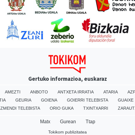
Gertuko informazioa, euskaraz
AMEZTI
ANBOTO
ANTXETA IRRATIA
ATARIA
AZP
TIA
GEURIA
GOIENA
GOIERRI TELEBISTA
GUAIXE
IZMENDI TELEBISTA
ORIO GUKA
TXINTXARRI
ZARAUT
Matx
Gurean
Ttap
Tokikom publizitatea