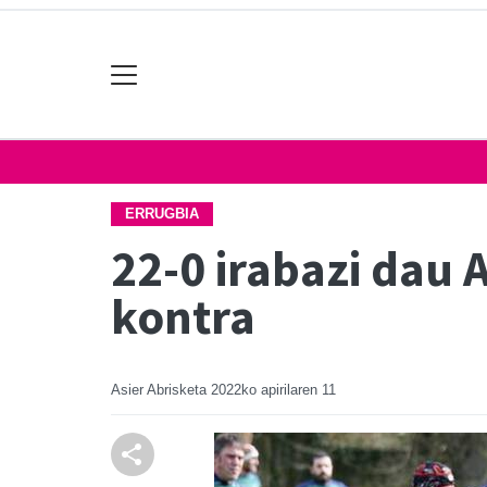
ERRUGBIA
22-0 irabazi dau 
kontra
Asier Abrisketa
2022ko apirilaren 11