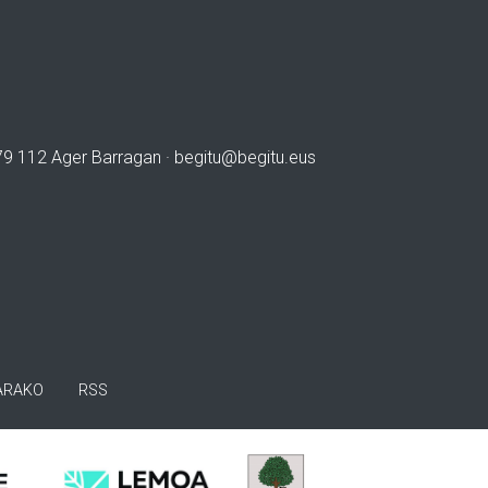
979 112 Ager Barragan ·
begitu@begitu.eus
ARAKO
RSS