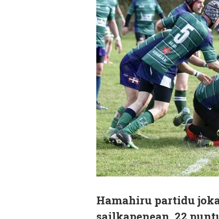
Hamahiru partidu joka
sailkapenean, 22 punt