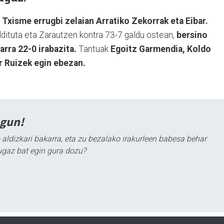
 Txisme errugbi zelaian Arratiko Zekorrak eta Eibar.
ldituta eta Zarautzen kontra 73-7 galdu ostean,
bersino
arra 22-0 irabazita.
Tantuak
Egoitz Garmendia, Koldo
r Ruizek egin ebezan.
agun!
 aldizkari bakarra, eta zu bezalako irakurleen babesa behar
ugaz bat egin gura dozu?