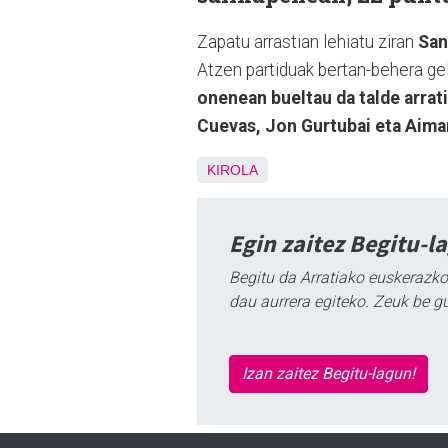
Zapatu arrastian lehiatu ziran
San
Atzen partiduak bertan-behera ge
onenean bueltau da talde arrati
Cuevas, Jon Gurtubai eta Aima
KIROLA
Egin zaitez Begitu-l
Begitu da Arratiako euskerazko
dau aurrera egiteko. Zeuk be g
Izan zaitez Begitu-lagun!