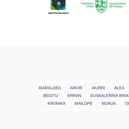
AIARALDEA
AIKOR
AIURRI
ALEA
BEGITU
ERRAN
EUSKALERRIA IRRA
KRONIKA
MAILOPE
NOAUA
O