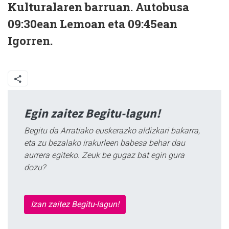
Kulturalaren barruan. Autobusa
09:30ean Lemoan eta 09:45ean
Igorren.
Egin zaitez Begitu-lagun!
Begitu da Arratiako euskerazko aldizkari bakarra,
eta zu bezalako irakurleen babesa behar dau
aurrera egiteko. Zeuk be gugaz bat egin gura
dozu?
Izan zaitez Begitu-lagun!