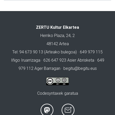
ZERTU Kultur Elkartea
Herriko Plaza, 24, 2
48142 Artea
Tel: 94 673 90 13 (Arteako bulegoa) · 649 979 115
Iñigo Iruarrizaga · 626 647 923 Asier Abrisketa · 649
979 112 Ager Barragan ·
begitu@begitu.eus
Codesyntaxek garatua