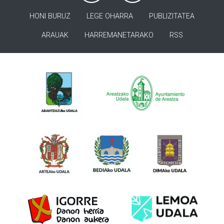
HONI BURUZ
LEGE OHARRA
PUBLIZITATEA
ARAUAK
HARREMANETARAKO
RSS