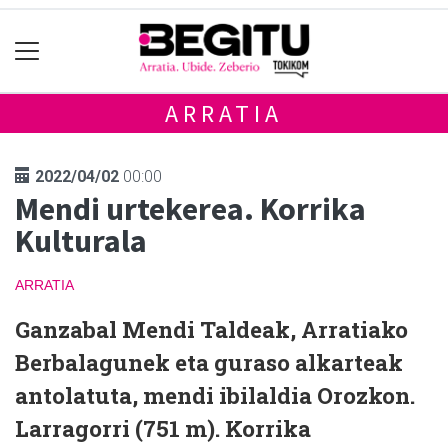
ARRATIA
2022/04/02
00:00
Mendi urtekerea. Korrika
Kulturala
ARRATIA
Ganzabal Mendi Taldeak, Arratiako
Berbalagunek eta guraso alkarteak
antolatuta, mendi ibilaldia Orozkon.
Larragorri (751 m). Korrika