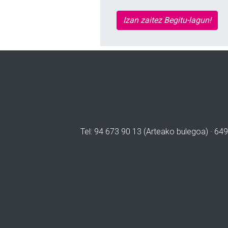
Izan zaitez Begitu-lagun!
Tel: 94 673 90 13 (Arteako bulegoa) · 649