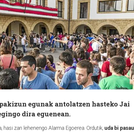
ospakizun egunak antolatzen hasteko Jai
egingo dira eguenean.
ta, hasi zan lehenengo Alarma Egoerea. Ordutik,
uda bi pasau