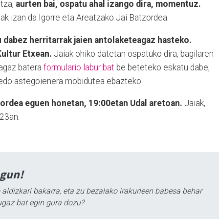
tza,
aurten bai, ospatu ahal izango dira, momentuz.
ak izan da Igorre eta Areatzako Jai Batzordea.
u dabez herritarrak jaien antolaketeagaz hasteko.
ultur Etxean.
Jaiak ohiko datetan ospatuko dira, bagilaren
iagaz batera
formulario labur bat
be beteteko eskatu dabe,
 edo astegoienera mobidutea ebazteko.
zordea eguen honetan, 19:00etan Udal aretoan.
Jaiak,
 23an.
agun!
 aldizkari bakarra, eta zu bezalako irakurleen babesa behar
ugaz bat egin gura dozu?