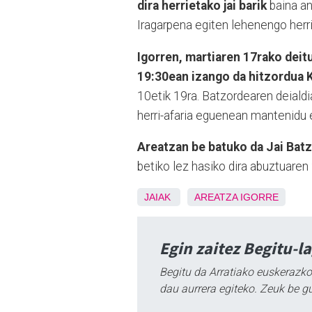
dira herrietako jai barik
baina an
Iragarpena egiten lehenengo herri
Igorren, martiaren 17rako deit
19:30ean izango da hitzordua K
10etik 19ra. Batzordearen deiald
herri-afaria eguenean mantenidu
Areatzan be batuko da Jai Bat
betiko lez hasiko dira abuztuaren
JAIAK
AREATZA
IGORRE
Egin zaitez Begitu-l
Begitu da Arratiako euskerazko
dau aurrera egiteko. Zeuk be g