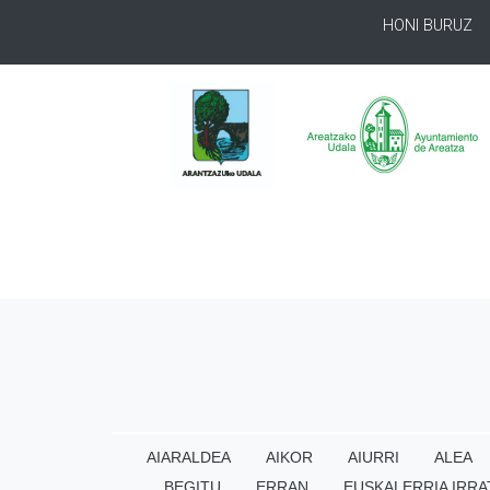
HONI BURUZ
AIARALDEA
AIKOR
AIURRI
ALEA
BEGITU
ERRAN
EUSKALERRIA IRRA