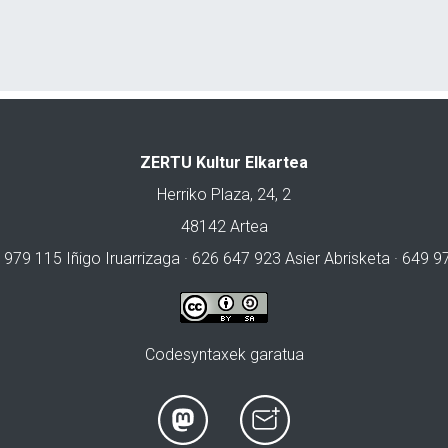
ZERTU Kultur Elkartea
Herriko Plaza, 24, 2
48142 Artea
 979 115 Iñigo Iruarrizaga · 626 647 923 Asier Abrisketa · 649 
Codesyntaxek garatua