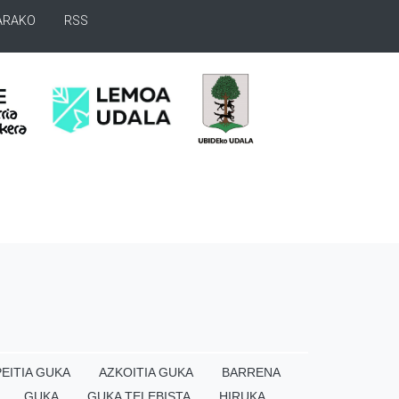
ARAKO
RSS
EITIA GUKA
AZKOITIA GUKA
BARRENA
GUKA
GUKA TELEBISTA
HIRUKA