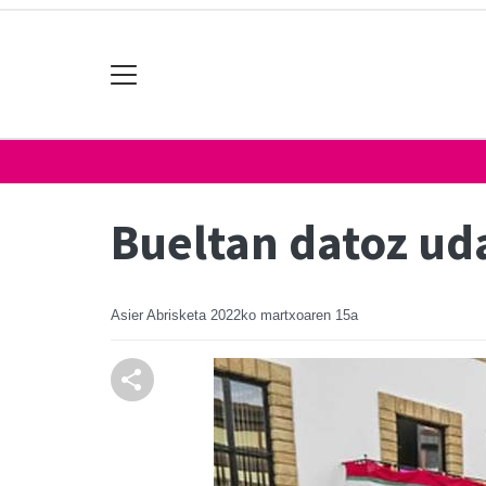
Bueltan datoz ud
Asier Abrisketa
2022ko martxoaren 15a