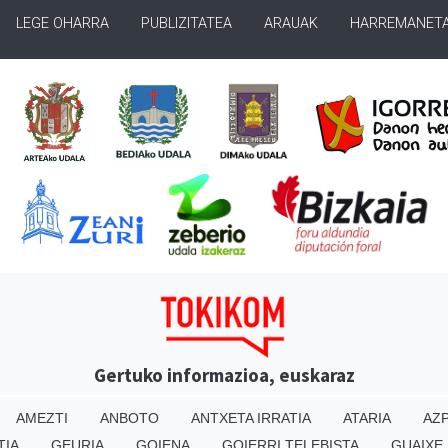
LEGE OHARRA
PUBLIZITATEA
ARAUAK
HARREMANET
Gertuko informazioa, euskaraz
AMEZTI
ANBOTO
ANTXETA IRRATIA
ATARIA
AZP
TIA
GEURIA
GOIENA
GOIERRI TELEBISTA
GUAIXE