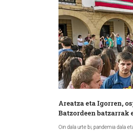
Areatza eta Igorren, 
Batzordeen batzarrak 
Oin dala urte bi, pandemia dala e