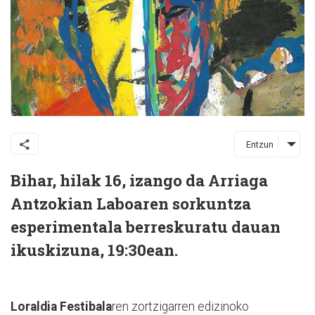
Entzun
Bihar, hilak 16, izango da Arriaga
Antzokian Laboaren sorkuntza
esperimentala berreskuratu dauan
ikuskizuna, 19:30ean.
Loraldia Festibala
ren zortzigarren edizinoko