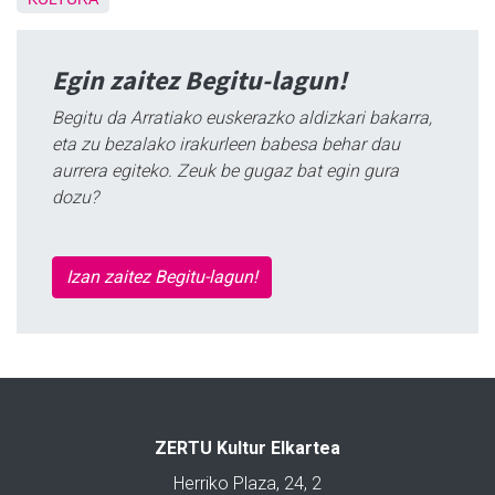
Egin zaitez Begitu-lagun!
Begitu da Arratiako euskerazko aldizkari bakarra,
eta zu bezalako irakurleen babesa behar dau
aurrera egiteko. Zeuk be gugaz bat egin gura
dozu?
Izan zaitez Begitu-lagun!
ZERTU Kultur Elkartea
Herriko Plaza, 24, 2