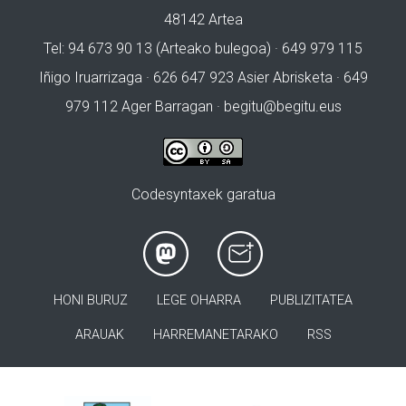
48142 Artea
Tel: 94 673 90 13 (Arteako bulegoa) · 649 979 115
Iñigo Iruarrizaga · 626 647 923 Asier Abrisketa · 649
979 112 Ager Barragan ·
begitu@begitu.eus
Codesyntaxek garatua
HONI BURUZ
LEGE OHARRA
PUBLIZITATEA
ARAUAK
HARREMANETARAKO
RSS