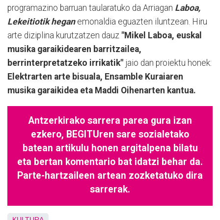
programazino barruan taularatuko da Arriagan
Laboa,
Lekeitiotik hegan
emonaldia eguazten iluntzean. Hiru
arte diziplina kurutzatzen dauz
"Mikel Laboa, euskal
musika garaikidearen barritzailea,
berrinterpretatzeko irrikatik"
jaio dan proiektu honek:
Elektrarten arte bisuala, Ensamble Kuraiaren
musika garaikidea eta Maddi Oihenarten kantua.
Antzerkirako sarrera parea gura izan
ezkero, BEGITUren sare sozialetako
batean artikulu honen argitalpena bilatu
eta bertan komentario bat idatzi behar da.
Parte-hartzaileen artean zozketatuko dira
sarrerak.
KULTURA