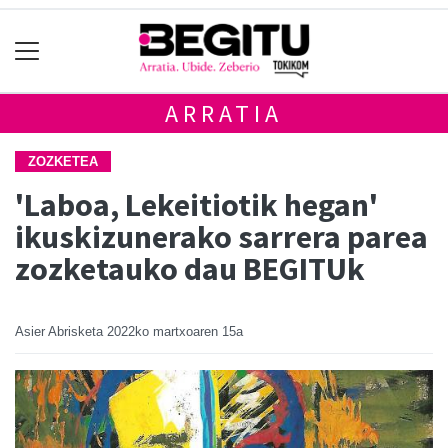
ARRATIA
ZOZKETEA
'Laboa, Lekeitiotik hegan'
ikuskizunerako sarrera parea
zozketauko dau BEGITUk
Asier Abrisketa
2022ko martxoaren 15a