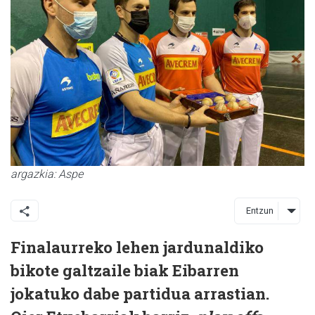
argazkia: Aspe
Entzun
Finalaurreko lehen jardunaldiko
bikote galtzaile biak Eibarren
jokatuko dabe partidua arrastian.