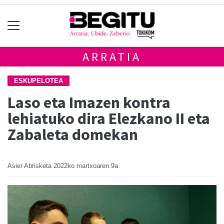
ARRATIA
ESKUPELOTEA
Laso eta Imazen kontra
lehiatuko dira Elezkano II eta
Zabaleta domekan
Asier Abrisketa
2022ko martxoaren 9a