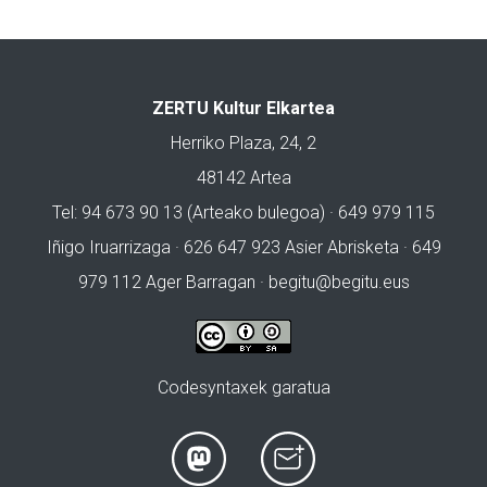
ZERTU Kultur Elkartea
Herriko Plaza, 24, 2
48142 Artea
Tel: 94 673 90 13 (Arteako bulegoa) · 649 979 115
Iñigo Iruarrizaga · 626 647 923 Asier Abrisketa · 649
979 112 Ager Barragan ·
begitu@begitu.eus
Codesyntaxek garatua