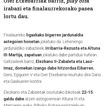
Oier Etxebarriak barriz,
play off
a
irabazi eta finalaurrekorako pasea
lortu dau.
Finalaurreko
ligaxkako bigarren jardunaldia
astegoien honetan
jokatuko da. Lehenengo
jardunaldiko irabazleek,
Irribarria-Rezusta eta Altuna
III-Martija, zapatuan
jokatuko dabe partidua Iruñean.
Galtzaileek barriz,
Elezkano II-Zabaleta eta Laso-
Imaz, domekan izango dabe hitzordua Eibarren.
Gero, Egiguren V eta Oier Etxebarria neurtuko dira Dario
eta Gaskueren kontra.
Elezkano eta Zabaletak osotutako bikoteak
22-15
galdu dabe
atzen astegoienean Altuna III eta
Martijaren aurka, Bilboko Bizkaia pelotalekuan