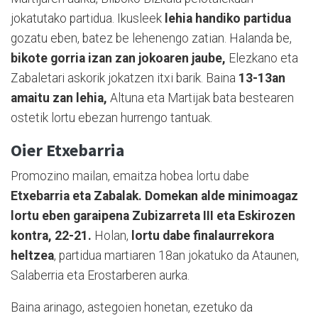
jokatutako partidua. Ikusleek
lehia handiko partidua
gozatu eben, batez be lehenengo zatian. Halanda be,
bikote gorria izan zan jokoaren jaube,
Elezkano eta
Zabaletari askorik jokatzen itxi barik. Baina
13-13an
amaitu zan lehia,
Altuna eta Martijak bata bestearen
ostetik lortu ebezan hurrengo tantuak.
Oier Etxebarria
Promozino mailan, emaitza hobea lortu dabe
Etxebarria eta Zabalak. Domekan alde minimoagaz
lortu eben garaipena Zubizarreta III eta Eskirozen
kontra, 22-21.
Holan,
lortu dabe finalaurrekora
heltzea
, partidua martiaren 18an jokatuko da Ataunen,
Salaberria eta Erostarberen aurka.
Baina arinago, astegoien honetan, ezetuko da