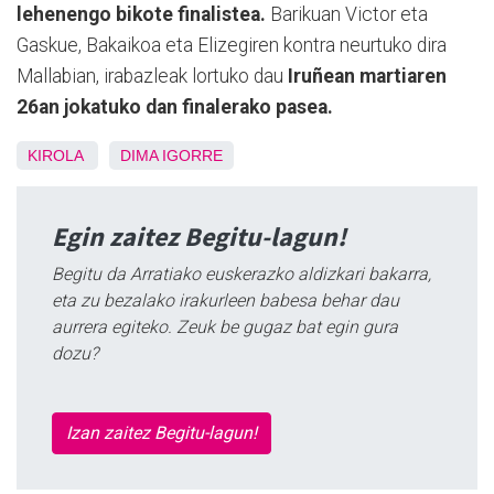
lehenengo bikote finalistea.
Barikuan Victor eta
Gaskue, Bakaikoa eta Elizegiren kontra neurtuko dira
Mallabian, irabazleak lortuko dau
Iruñean martiaren
26an jokatuko dan finalerako pasea.
KIROLA
DIMA
IGORRE
Egin zaitez Begitu-lagun!
Begitu da Arratiako euskerazko aldizkari bakarra,
eta zu bezalako irakurleen babesa behar dau
aurrera egiteko. Zeuk be gugaz bat egin gura
dozu?
Izan zaitez Begitu-lagun!