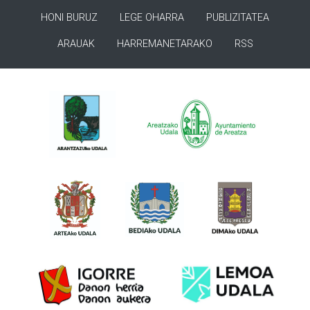
HONI BURUZ
LEGE OHARRA
PUBLIZITATEA
ARAUAK
HARREMANETARAKO
RSS