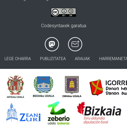
Codesyntaxek garatua
LEGE OHARRA
PUBLIZITATEA
ARAUAK
HARREMANET