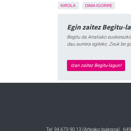
KIROLA
DIMA
IGORRE
Egin zaitez Begitu-l
Begitu da Arratiako euskerazko
dau aurrera egiteko. Zeuk be g
Izan zaitez Begitu-lagun!
Tel: 94 673 90 13 (Arteako bulegoa) · 649