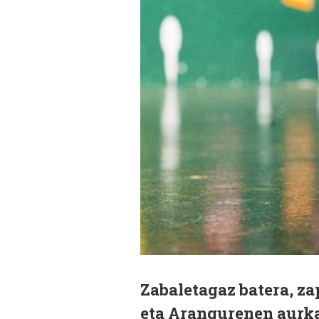
Zabaletagaz batera, za
eta Arangurenen aurka.