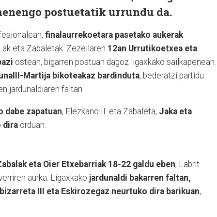
enengo postuetatik urrundu da.
esionalean,
finalaurrekoetara pasetako aukerak
.ak eta Zabaletak. Zezeilaren
12an Urrutikoetxea eta
bazi
ostean, bigarren postuan dagoz ligaxkako sailkapenean.
unaIII-Martija bikoteakaz bardinduta
, bederatzi partidu
en jardunaldiaren faltan.
ko dabe zapatuan
, Elezkano II. eta Zabaleta,
Jaka eta
 dira
orduan.
Zabalak eta Oier Etxebarriak 18-22 galdu eben
, Labrit
verriren aurka. Ligaxkako
jardunaldi bakarren faltan,
bizarreta III eta Eskirozegaz neurtuko dira barikuan
,