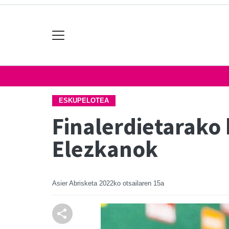
ESKUPELOTEA
Finalerdietarako
Elezkanok
Asier Abrisketa
2022ko otsailaren 15a