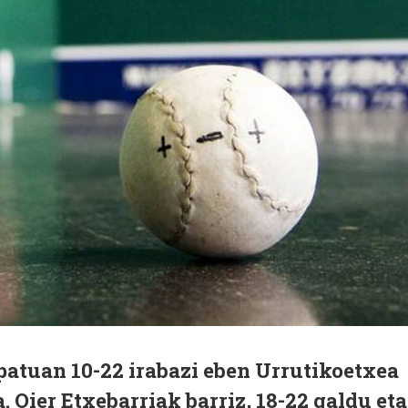
patuan 10-22 irabazi eben Urrutikoetxea
 Oier Etxebarriak barriz, 18-22 galdu eta