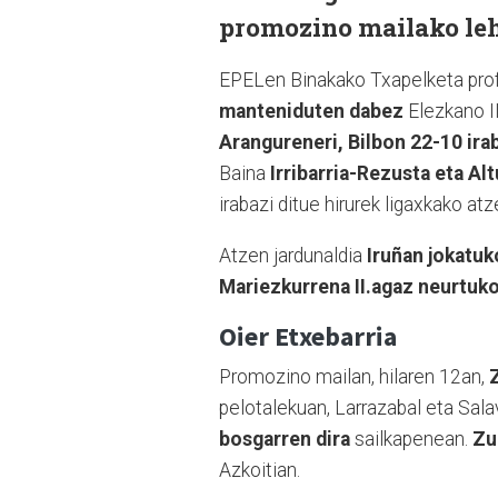
promozino mailako leh
EPELen Binakako Txapelketa prof
manteniduten dabez
Elezkano II
Arangureneri, Bilbon 22-10 ira
Baina
Irribarria-Rezusta eta Alt
irabazi ditue hirurek ligaxkako atz
Atzen jardunaldia
Iruñan jokatu
Mariezkurrena II.agaz neurtuko
Oier Etxebarria
Promozino mailan, hilaren 12an,
pelotalekuan, Larrazabal eta Sala
bosgarren dira
sailkapenean.
Zu
Azkoitian.