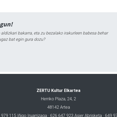
agun!
 aldizkari bakarra, eta zu bezalako irakurleen babesa behar
ugaz bat egin gura dozu?
ZERTU Kultur Elkartea
Herriko Plaza, 24, 2
48142 Artea
 979 115 Iñigo Iruarrizaga · 626 647 923 Asier Abrisketa · 649 