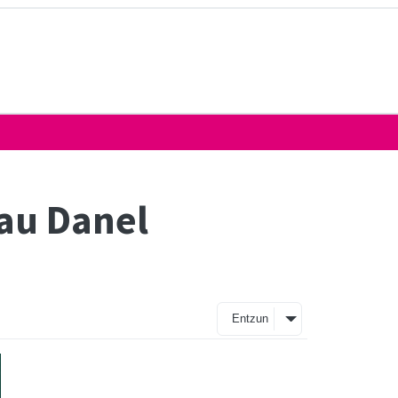
dau Danel
Entzun