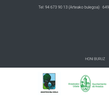
Tel: 94 673 90 13 (Arteako bulegoa) · 649
HONI BURUZ