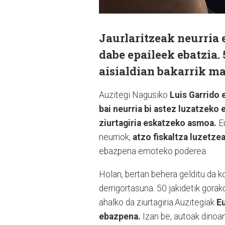
Jaurlaritzeak neurria 
dabe epaileek ebatzia.
aisialdian bakarrik m
Auzitegi Nagusiko
Luis Garrido 
bai neurria bi astez luzatzeko 
ziurtagiria eskatzeko asmoa.
Eu
neurriok,
atzo fiskaltza luzetze
ebazpena emoteko poderea.
Holan, bertan behera gelditu da k
derrigortasuna. 50 jakidetik gora
ahalko da ziurtagiria.Auzitegiak
Eu
ebazpena.
Izan be, autoak dinoan