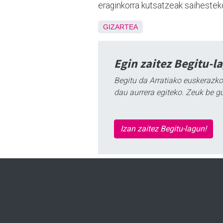
eraginkorra kutsatzeak saihestek
GIZARTEA
Egin zaitez Begitu-l
Begitu da Arratiako euskerazko
dau aurrera egiteko. Zeuk be g
Izan zaitez Begitu-lagun!