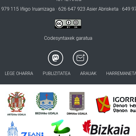
 979 115 Iñigo Iruarrizaga · 626 647 923 Asier Abrisketa · 649 
Codesyntaxek garatua
LEGE OHARRA
PUBLIZITATEA
ARAUAK
HARREMANET