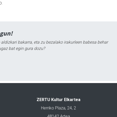
o.
agun!
 aldizkari bakarra, eta zu bezalako irakurleen babesa behar
ugaz bat egin gura dozu?
ZERTU Kultur Elkartea
Herriko Plaza, 24, 2
48142 Artea