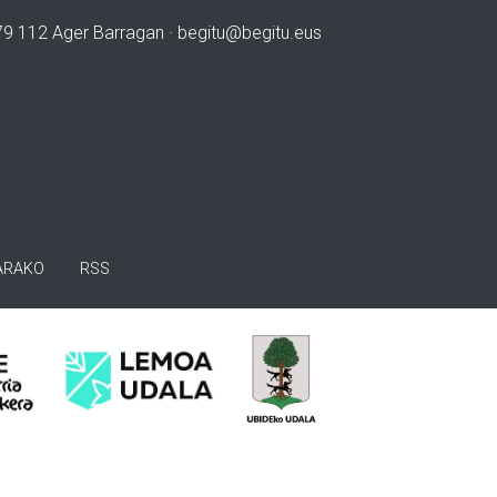
979 112 Ager Barragan ·
begitu@begitu.eus
ARAKO
RSS