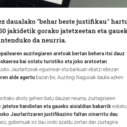
ez daualako "behar beste justifikau" hart
 50 jakidetik gorako jatetxeetan eta gaue
antenduko da neurria.
epailearen auzitegiaren aretoak bertan behera itxi dauz
eskaerea bai ostatu turistiko eta joko aretoetan
sko Jaurlaritzeak eguenean eta barikuan ebatzi ebezan
aren alde agertu
bazan be, Auzitegi Nagusiak dauka azken
ontrako ahots gehien batu dauzan neurria, ziurtagiriaren
ko
jatetxe handietan eta gaueko aisialdian bakarrik
eskatu
sko Jaurlaritzaren justifikazino faltan oinarritu dau
ez, gobernuak ez dau ondo azaldu zertan dan ziurtagiria