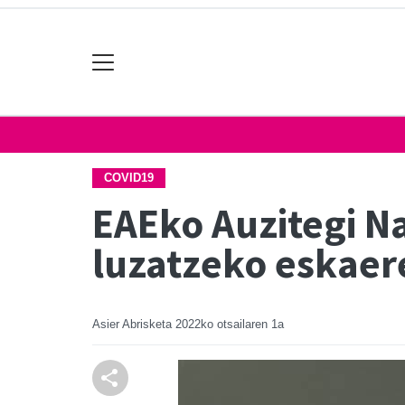
COVID19
EAEko Auzitegi Na
luzatzeko eskaer
Asier Abrisketa
2022ko otsailaren 1a