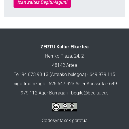
Izan zaitez Begitu-lagun!
ZERTU Kultur Elkartea
Herriko Plaza, 24, 2
48142 Artea
Tel: 94 673 90 13 (Arteako bulegoa) · 649 979 115
Iñigo Iruarrizaga · 626 647 923 Asier Abrisketa · 649
979 112 Ager Barragan ·
begitu@begitu.eus
Codesyntaxek garatua