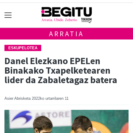
ARRATIA
ESKUPELOTEA
Danel Elezkano EPELen
Binakako Txapelketearen
lider da Zabaletagaz batera
Asier Abrisketa
2022ko urtarrilaren 11