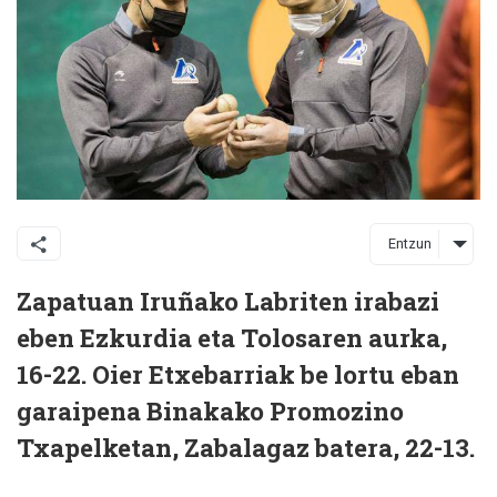
Entzun
Zapatuan Iruñako Labriten irabazi
eben Ezkurdia eta Tolosaren aurka,
16-22. Oier Etxebarriak be lortu eban
garaipena Binakako Promozino
Txapelketan, Zabalagaz batera, 22-13.