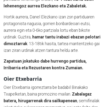
lehenengoz aurrea Elezkano eta Zabaletak.
Hortik aurrera, Danel Elezkano izan zsn partiduaren
protagonista nagusia, gorrien bonbardeoari eutsi,
aurrera egin eta 0-6ko partziala lortu eban bikote
urdinak. Guztira,
hamar tantu irabazi ebazan pelotari
dimoztarrak
. 13-18tik hasita, tartea mantentzeko gai
izan ziran urdinak atzen tantura heldu arte.
Zapatuan jokatuko dabe hurrengo partidua,
Irribarria eta Rezustaren kontra Zumaian.
Oier Etxebarria
Oier Etxebarria igorreztarra be badabil Binakako
Txapelketan, baina promozino mailan.
Zabalagaz
batera, hirugarrenak dira sailkapenean
, semifinalak