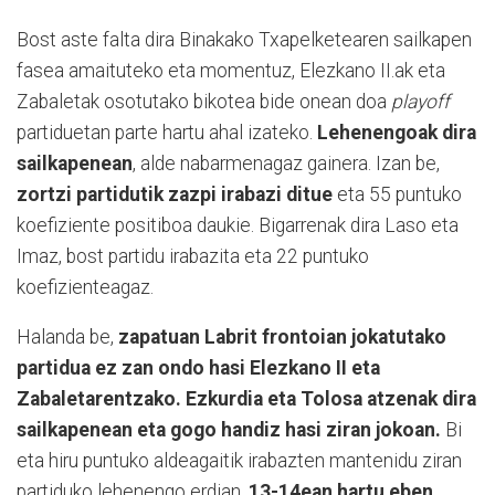
Bost aste falta dira Binakako Txapelketearen sailkapen
fasea amaituteko eta momentuz, Elezkano II.ak eta
Zabaletak osotutako bikotea bide onean doa
playoff
partiduetan parte hartu ahal izateko.
Lehenengoak dira
sailkapenean
, alde nabarmenagaz gainera. Izan be,
zortzi partidutik zazpi irabazi ditue
eta 55 puntuko
koefiziente positiboa daukie. Bigarrenak dira Laso eta
Imaz, bost partidu irabazita eta 22 puntuko
koefizienteagaz.
Halanda be,
zapatuan Labrit frontoian jokatutako
partidua ez zan ondo hasi Elezkano II eta
Zabaletarentzako. Ezkurdia eta Tolosa atzenak dira
sailkapenean eta gogo handiz hasi ziran jokoan.
Bi
eta hiru puntuko aldeagaitik irabazten mantenidu ziran
partiduko lehenengo erdian,
13-14ean hartu eben