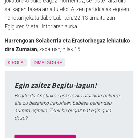
jokatuteko aukereagaz momentuz, sei aste falta dira
sailkapen fasea amaituteko. Atzen partidua astegoien
honetan jokatu dabe Labriten, 22-13 amaitu zan
Egiguren V eta Untoriaren aurka.
Hurrengoan Solaberria eta Erastorbegaz lehiatuko
dira Zumaian
, zapatuan, hilak 15.
KIROLA
DIMA
IGORRE
Egin zaitez Begitu-lagun!
Begitu da Arratiako euskerazko aldizkari bakarra,
eta zu bezalako irakurleen babesa behar dau
aurrera egiteko. Zeuk be gugaz bat egin gura
dozu?