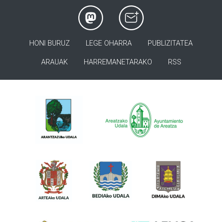
HONI BURUZ
LEGE OHARRA
PUBLIZITATEA
ARAUAK
HARREMANETARAKO
RSS