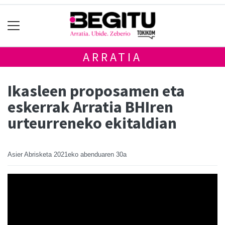
ARRATIA
Ikasleen proposamen eta
eskerrak Arratia BHIren
urteurreneko ekitaldian
Asier Abrisketa
2021eko abenduaren 30a