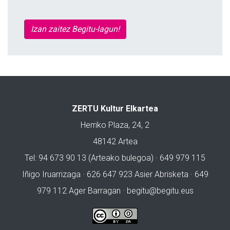
Izan zaitez Begitu-lagun!
ZERTU Kultur Elkartea
Herriko Plaza, 24, 2
48142 Artea
Tel: 94 673 90 13 (Arteako bulegoa) · 649 979 115
Iñigo Iruarrizaga · 626 647 923 Asier Abrisketa · 649
979 112 Ager Barragan ·
begitu@begitu.eus