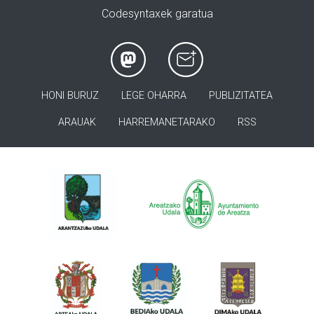
Codesyntaxek garatua
HONI BURUZ
LEGE OHARRA
PUBLIZITATEA
ARAUAK
HARREMANETARAKO
RSS