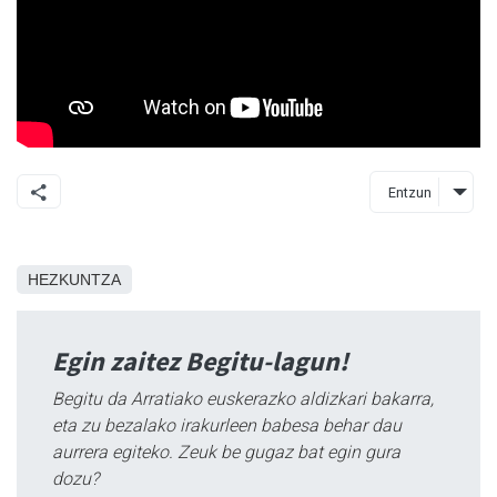
Entzun
HEZKUNTZA
Egin zaitez Begitu-lagun!
Begitu da Arratiako euskerazko aldizkari bakarra,
eta zu bezalako irakurleen babesa behar dau
aurrera egiteko. Zeuk be gugaz bat egin gura
dozu?