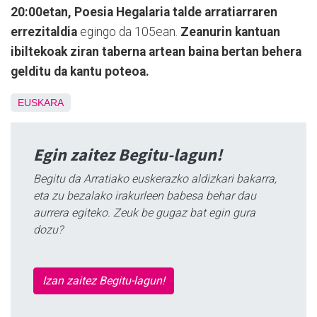
20:00etan, Poesia Hegalaria talde arratiarraren
errezitaldia
egingo da 105ean.
Zeanurin kantuan
ibiltekoak ziran taberna artean baina bertan behera
gelditu da kantu poteoa.
EUSKARA
Egin zaitez Begitu-lagun!
Begitu da Arratiako euskerazko aldizkari bakarra,
eta zu bezalako irakurleen babesa behar dau
aurrera egiteko. Zeuk be gugaz bat egin gura
dozu?
Izan zaitez Begitu-lagun!