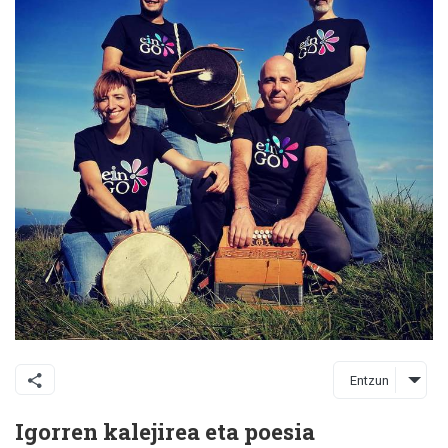
Entzun
Igorren kalejirea eta poesia