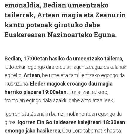
emonaldia, Bedian umeentzako
tailerrak, Artean magia eta Zeanurin
kantu poteoak girotuko dabe
Euskerearen Nazinoarteko Eguna.
Bedian, 17:00etan hasiko da umeentzako tailerra,
ludotekan egongo dira ordu bi, laguntzeagaz eskulanak
egiteko.
Artean
, be ume eta familientzako egongo da
ikuskizuna.
Eleder magoak eroango dau magia
herriko plazara 19:00etan.
Euria izan ezkero,
frontoian egingo dala azaldu dabe antolatzaileek.
Igorren eta Zeanurin barriz, mobimentuan egongo da
giroa.
Igorren Ein Go taldearen kalejireari 18:30ean
emongo jako hasikerea
, Gau Lora tabernatik hasita.