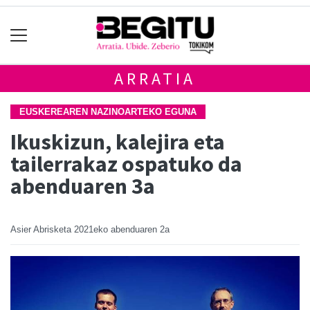
ARRATIA
EUSKEREAREN NAZINOARTEKO EGUNA
Ikuskizun, kalejira eta
tailerrakaz ospatuko da
abenduaren 3a
Asier Abrisketa
2021eko abenduaren 2a