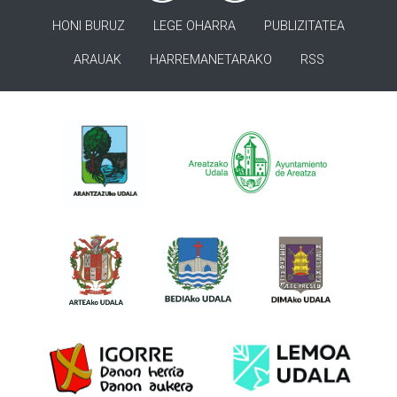
HONI BURUZ
LEGE OHARRA
PUBLIZITATEA
ARAUAK
HARREMANETARAKO
RSS