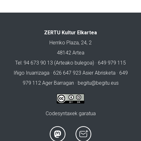
ZERTU Kultur Elkartea
Herriko Plaza, 24, 2
48142 Artea
Tel: 94 673 90 13 (Arteako bulegoa) · 649 979 115
Iñigo Iruarrizaga · 626 647 923 Asier Abrisketa · 649
979 112 Ager Barragan ·
begitu@begitu.eus
Codesyntaxek garatua