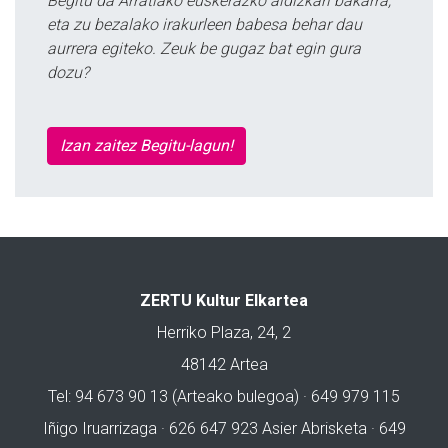
Begitu da Arratiako euskerazko aldizkari bakarra,
eta zu bezalako irakurleen babesa behar dau
aurrera egiteko. Zeuk be gugaz bat egin gura
dozu?
Izan zaitez Begitu-lagun!
ZERTU Kultur Elkartea
Herriko Plaza, 24, 2
48142 Artea
Tel: 94 673 90 13 (Arteako bulegoa) · 649 979 115
Iñigo Iruarrizaga · 626 647 923 Asier Abrisketa · 649