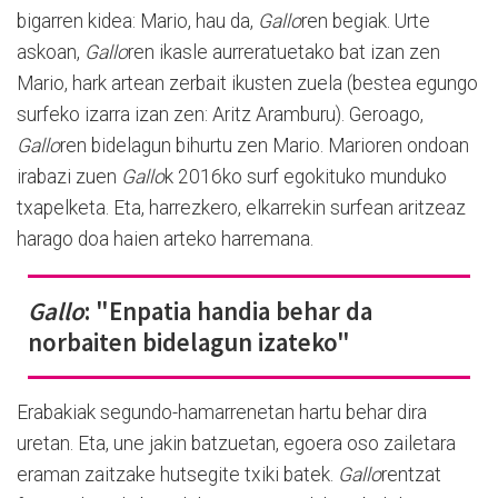
bigarren kidea: Mario, hau da,
Gallo
ren begiak. Urte
askoan,
Gallo
ren ikasle aurreratuetako bat izan zen
Mario, hark artean zerbait ikusten zuela (bestea egungo
surfeko izarra izan zen: Aritz Aramburu). Geroago,
Gallo
ren bidelagun bihurtu zen Mario. Marioren ondoan
irabazi zuen
Gallo
k 2016ko surf egokituko munduko
txapelketa. Eta, harrezkero, elkarrekin surfean aritzeaz
harago doa haien arteko harremana.
Gallo
: "Enpatia handia behar da
norbaiten bidelagun izateko"
Erabakiak segundo-hamarrenetan hartu behar dira
uretan. Eta, une jakin batzuetan, egoera oso zailetara
eraman zaitzake hutsegite txiki batek.
Gallo
rentzat