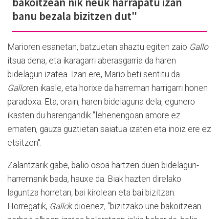
bakoitzean nik neuk harrapatu izan
banu bezala bizitzen dut"
Marioren esanetan, batzuetan ahaztu egiten zaio
Gallo
itsua dena, eta ikaragarri aberasgarria da haren
bidelagun izatea. Izan ere, Mario beti sentitu da
Gallo
ren ikasle, eta horixe da harreman harrigarri honen
paradoxa. Eta, orain, haren bidelaguna dela, egunero
ikasten du harengandik "lehenengoan amore ez
ematen, gauza guztietan saiatua izaten eta inoiz ere ez
etsitzen".
Zalantzarik gabe, balio osoa hartzen duen bidelagun-
harremanik bada, hauxe da. Biak hazten direlako
laguntza horretan, bai kirolean eta bai bizitzan.
Horregatik,
Gallo
k dioenez, "bizitzako une bakoitzean