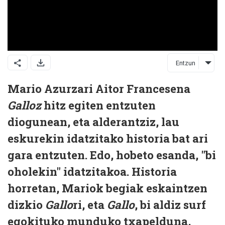
Entzun
Mario Azurzari Aitor Francesena
Galloz
hitz egiten entzuten
diogunean, eta alderantziz, lau
eskurekin idatzitako historia bat ari
gara entzuten. Edo, hobeto esanda, "bi
oholekin" idatzitakoa. Historia
horretan, Mariok begiak eskaintzen
dizkio
Gallo
ri, eta
Gallo
, bi aldiz surf
egokituko munduko txapelduna,