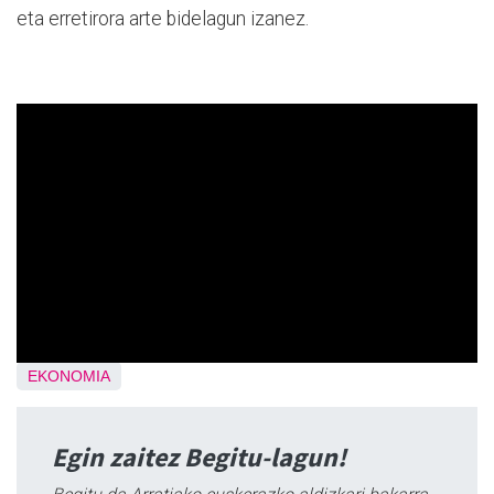
eta erretirora arte bidelagun izanez.
EKONOMIA
Egin zaitez Begitu-lagun!