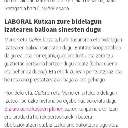
norbait alboan izatea baloratzen jakin behar da, balio
ikaragarria baitu".
Gallo
k esana.
LABORAL Kutxan zure bidelagun
izatearen balioan sinesten dugu
Mariok eta
Gallo
k bezala, hurbiltasunaren eta bidelagun
izatearen balioan sinesten dugu. Entitate kooperatiboa
da gurea, eta, horregatik, gure produktu eta zerbitzu
guztietan pertsona hartzen dugu ardatz (behar duena
eta behar ez duena). Eta etorkizunean pentsatzeaz eta
horretarako prestatzeaz ari bagara, are gehiago.
Hori dela eta,
Gallo
ren eta Marioren arteko bidelagun
izateari buruzko historia paregabe hau aukeratu dugu
Biziaro aurreikuspen-planen
azken kanpainarako. Izan
ere, produktu horrek pertsonarekin batera
eboluzionatzen du, bizitzako une bakoitzera egokituz