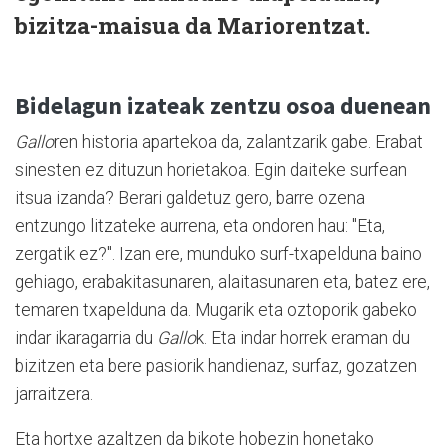
bizitza-maisua da Mariorentzat.
Bidelagun izateak zentzu osoa duenean
Gallo
ren historia apartekoa da, zalantzarik gabe. Erabat
sinesten ez dituzun horietakoa. Egin daiteke surfean
itsua izanda? Berari galdetuz gero, barre ozena
entzungo litzateke aurrena, eta ondoren hau: "Eta,
zergatik ez?". Izan ere, munduko surf-txapelduna baino
gehiago, erabakitasunaren, alaitasunaren eta, batez ere,
temaren txapelduna da. Mugarik eta oztoporik gabeko
indar ikaragarria du
Gallo
k. Eta indar horrek eraman du
bizitzen eta bere pasiorik handienaz, surfaz, gozatzen
jarraitzera.
Eta hortxe azaltzen da bikote hobezin honetako