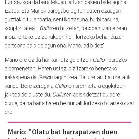
funtsezkoa da bere lekuan jartzen dakien bidelaguna
izatea. Eta Mariok paregabe egiten duten ezaugarri
guztiak ditu: enpatia, sentikortasuna, hurbiltasuna,
konplizitatea…
Gallo
ren hitzetan, "ondoan izan ezean
inoiz lortuko ez zenukeen hori lortzeko behar duzun
pertsona da bidelagun ona; Mario, adibidez".
Mario ere ez da hankamotz gelditzen
Gallo
ri buruzko
aipamenetan. Haren ustez, bizitzarako benetako
irakaspena da
Gallo
ri laguntzea. Bai uretan, bai uretatik
kanpo. Bere zeregina
Gallo
ren premietara egokitzen
jakitea dela uste du.
Gallo
ren adiskidetzat du bere
burua, baina baita haren helburuak lortzeko bitartekotzat
ere.
Mario: "Olatu bat harrapatzen duen