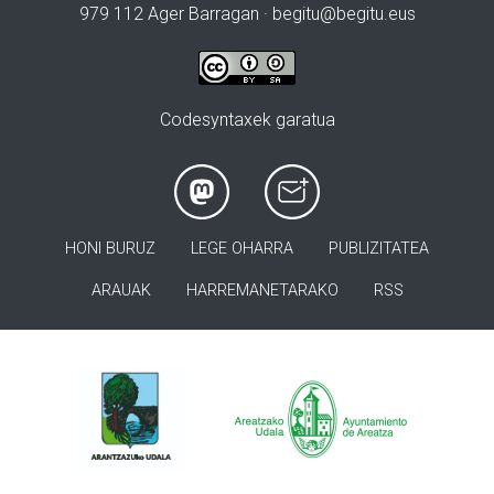
979 112 Ager Barragan ·
begitu@begitu.eus
Codesyntaxek garatua
HONI BURUZ
LEGE OHARRA
PUBLIZITATEA
ARAUAK
HARREMANETARAKO
RSS