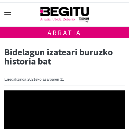
ARRATIA
Bidelagun izateari buruzko
historia bat
Erredakzinoa
2021eko azaroaren 11