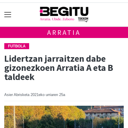
ARRATIA
FUTBOLA
Lidertzan jarraitzen dabe
gizonezkoen Arratia A eta B
taldeek
Asier Abrisketa
2021eko urriaren 25a