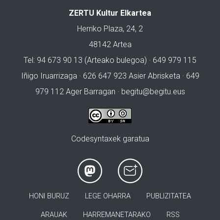
ZERTU Kultur Elkartea
Herriko Plaza, 24, 2
48142 Artea
Tel: 94 673 90 13 (Arteako bulegoa) · 649 979 115
Iñigo Iruarrizaga · 626 647 923 Asier Abrisketa · 649
979 112 Ager Barragan ·
begitu@begitu.eus
Codesyntaxek garatua
HONI BURUZ
LEGE OHARRA
PUBLIZITATEA
ARAUAK
HARREMANETARAKO
RSS