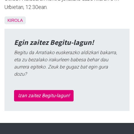
Urbietan, 12:30ean.
KIROLA
Egin zaitez Begitu-lagun!
Begitu da Arratiako euskerazko aldizkari bakarra,
eta zu bezalako irakurleen babesa behar dau
aurrera egiteko. Zeuk be gugaz bat egin gura
dozu?
Izan zaitez Begitu-lagun!