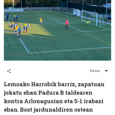
Entzun
Lemoako Harrobik barriz, zapatuan
jokatu eban Padura B taldearen
kontra Arlonagusian eta 5-1 irabazi
eban. Bost jardunaldiren ostean