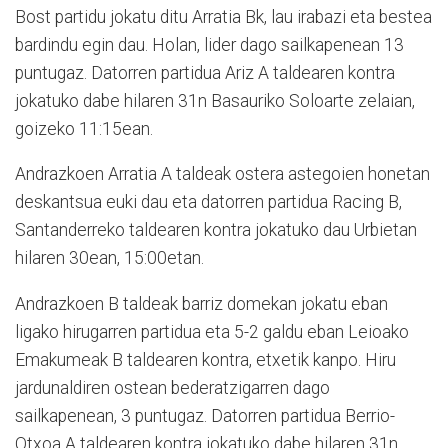
Bost partidu jokatu ditu Arratia Bk, lau irabazi eta bestea
bardindu egin dau. Holan, lider dago sailkapenean 13
puntugaz. Datorren partidua Ariz A taldearen kontra
jokatuko dabe hilaren 31n Basauriko Soloarte zelaian,
goizeko 11:15ean.
Andrazkoen Arratia A taldeak ostera astegoien honetan
deskantsua euki dau eta datorren partidua Racing B,
Santanderreko taldearen kontra jokatuko dau Urbietan
hilaren 30ean, 15:00etan.
Andrazkoen B taldeak barriz domekan jokatu eban
ligako hirugarren partidua eta 5-2 galdu eban Leioako
Emakumeak B taldearen kontra, etxetik kanpo. Hiru
jardunaldiren ostean bederatzigarren dago
sailkapenean, 3 puntugaz. Datorren partidua Berrio-
Otxoa A taldearen kontra jokatuko dabe hilaren 31n