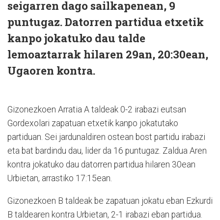
seigarren dago sailkapenean, 9
puntugaz. Datorren partidua etxetik
kanpo jokatuko dau talde
lemoaztarrak hilaren 29an, 20:30ean,
Ugaoren kontra.
Gizonezkoen Arratia A taldeak 0-2 irabazi eutsan
Gordexolari zapatuan etxetik kanpo jokatutako
partiduan. Sei jardunaldiren ostean bost partidu irabazi
eta bat bardindu dau, lider da 16 puntugaz. Zaldua Aren
kontra jokatuko dau datorren partidua hilaren 30ean
Urbietan, arrastiko 17:15ean.
Gizonezkoen B taldeak be zapatuan jokatu eban Ezkurdi
B taldearen kontra Urbietan, 2-1 irabazi eban partidua.