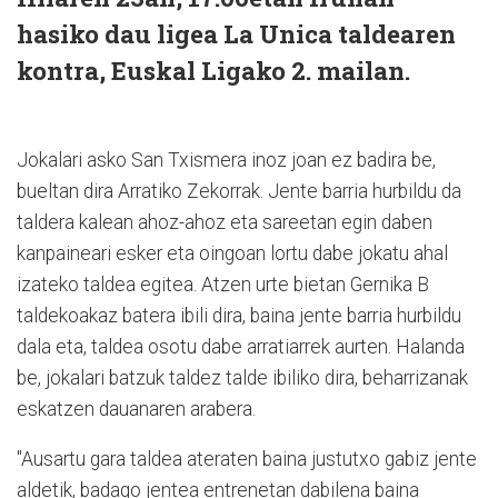
hasiko dau ligea La Unica taldearen
kontra, Euskal Ligako 2. mailan.
Jokalari asko San Txismera inoz joan ez badira be,
bueltan dira Arratiko Zekorrak. Jente barria hurbildu da
taldera kalean ahoz-ahoz eta sareetan egin daben
kanpaineari esker eta oingoan lortu dabe jokatu ahal
izateko taldea egitea. Atzen urte bietan Gernika B
taldekoakaz batera ibili dira, baina jente barria hurbildu
dala eta, taldea osotu dabe arratiarrek aurten. Halanda
be, jokalari batzuk taldez talde ibiliko dira, beharrizanak
eskatzen dauanaren arabera.
"Ausartu gara taldea ateraten baina justutxo gabiz jente
aldetik, badago jentea entrenetan dabilena baina