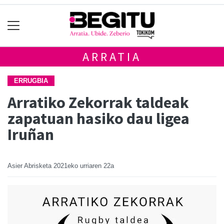
ARRATIA
ERRUGBIA
Arratiko Zekorrak taldeak
zapatuan hasiko dau ligea
Iruñan
Asier Abrisketa
2021eko urriaren 22a