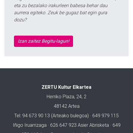
eta zu bezalako irakurleen babesa behar dau
aurrera egiteko. Zeuk be gugaz bat egin gura
dozu?
Izan zaitez Begitu-lagun!
ZERTU Kultur Elkartea
Herriko Plaza, 24, 2
48142 Artea
Tel: 94 673 90 13 (Arteako bulegoa) · 649 979 115
Iñigo Iruarrizaga · 626 647 923 Asier Abrisketa · 649