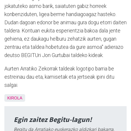
jokatuteko asmo barik, saiatuten gabiz horreek
konbenziduten, ligea berme handiagoagaz hasteko.
Dudan dagoan edonor be animau gura dogu etorri daiten
taldera. Kontuan eukita esperientzia bakoa dala jente
gehiena, ez daukagu helburu zehatzik aurten, gugan
zentrau eta taldea hobetutea da gure asmoa" adierazo
deutso BEGITUri Jon Gurtubai taldeko kideak.
Aurten Arratiko Zekorrak taldeak logotipo barria be
estreinau dau eta, kamisetak eta jertseak ipini ditu
salgai.
KIROLA
Egin zaitez Begitu-lagun!
Begitu da Arratiako euskerazko aldizkari bakarra,