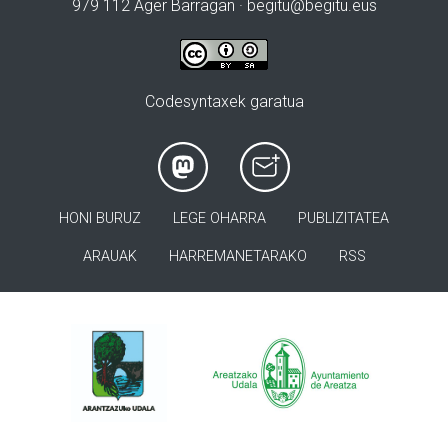
979 112 Ager Barragan ·
begitu@begitu.eus
Codesyntaxek garatua
HONI BURUZ
LEGE OHARRA
PUBLIZITATEA
ARAUAK
HARREMANETARAKO
RSS