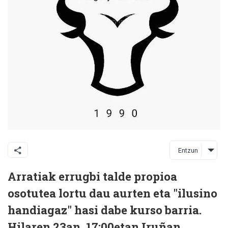
Entzun
Arratiak errugbi talde propioa
osotutea lortu dau aurten eta "ilusino
handiagaz" hasi dabe kurso barria.
Hilaren 23an, 17:00etan Iruñan