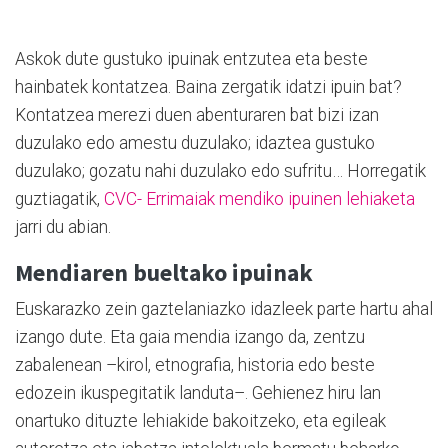
Askok dute gustuko ipuinak entzutea eta beste
hainbatek kontatzea. Baina zergatik idatzi ipuin bat?
Kontatzea merezi duen abenturaren bat bizi izan
duzulako edo amestu duzulako; idaztea gustuko
duzulako; gozatu nahi duzulako edo sufritu… Horregatik
guztiagatik,
CVC- Errimaiak mendiko ipuinen lehiaketa
jarri du abian.
Mendiaren bueltako ipuinak
Euskarazko zein gaztelaniazko idazleek parte hartu ahal
izango dute. Eta gaia mendia izango da, zentzu
zabalenean –kirol, etnografia, historia edo beste
edozein ikuspegitatik landuta–. Gehienez hiru lan
onartuko dituzte lehiakide bakoitzeko, eta egileak