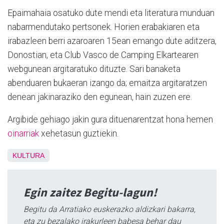
Epaimahaia osatuko dute mendi eta literatura munduan
nabarmendutako pertsonek. Horien erabakiaren eta
irabazleen berri azaroaren 15ean emango dute aditzera,
Donostian, eta Club Vasco de Camping Elkartearen
webgunean argitaratuko dituzte. Sari banaketa
abenduaren bukaeran izango da; emaitza argitaratzen
denean jakinaraziko den egunean, hain zuzen ere.
Argibide gehiago jakin gura dituenarentzat hona hemen
oinarriak
xehetasun guztiekin.
KULTURA
Egin zaitez Begitu-lagun!
Begitu da Arratiako euskerazko aldizkari bakarra,
eta zu bezalako irakurleen babesa behar dau