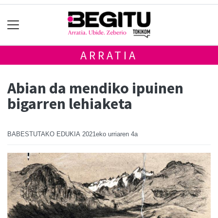
ARRATIA
Abian da mendiko ipuinen
bigarren lehiaketa
BABESTUTAKO EDUKIA
2021eko urriaren 4a