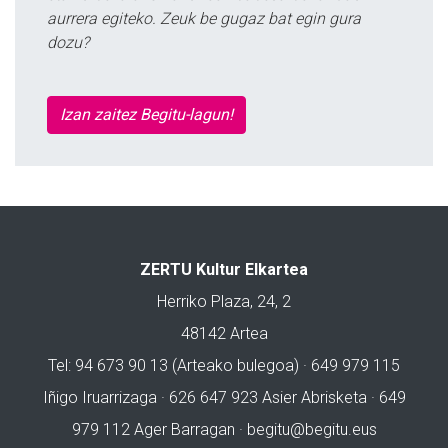
aurrera egiteko. Zeuk be gugaz bat egin gura
dozu?
Izan zaitez Begitu-lagun!
ZERTU Kultur Elkartea
Herriko Plaza, 24, 2
48142 Artea
Tel: 94 673 90 13 (Arteako bulegoa) · 649 979 115
Iñigo Iruarrizaga · 626 647 923 Asier Abrisketa · 649
979 112 Ager Barragan ·
begitu@begitu.eus