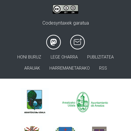
Codesyntaxek garatua
HONI BURUZ
LEGE OHARRA
PUBLIZITATEA
ARAUAK
HARREMANETARAKO
RSS