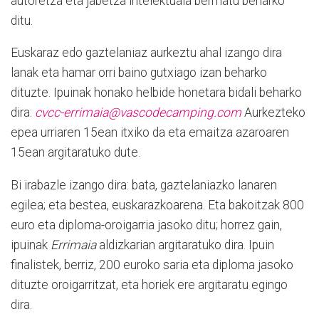
autoretza eta jabetza intelektuala bermatu beharko
ditu.
Euskaraz edo gaztelaniaz aurkeztu ahal izango dira
lanak eta hamar orri baino gutxiago izan beharko
dituzte. Ipuinak honako helbide honetara bidali beharko
dira:
cvcc-errimaia@vascodecamping.com
Aurkezteko
epea urriaren 15ean itxiko da eta emaitza azaroaren
15ean argitaratuko dute.
Bi irabazle izango dira: bata, gaztelaniazko lanaren
egilea; eta bestea, euskarazkoarena. Eta bakoitzak 800
euro eta diploma-oroigarria jasoko ditu; horrez gain,
ipuinak
Errimaia
aldizkarian argitaratuko dira. Ipuin
finalistek, berriz, 200 euroko saria eta diploma jasoko
dituzte oroigarritzat, eta horiek ere argitaratu egingo
dira.