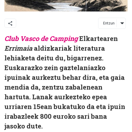
Entzun
Club Vasco de Camping
Elkartearen
Errimaia
aldizkariak literatura
lehiaketa deitu du, bigarrenez.
Euskarazko zein gaztelaniazko
ipuinak aurkeztu behar dira, eta gaia
mendia da, zentzu zabalenean
hartuta. Lanak aurkezteko epea
urriaren 15ean bukatuko da eta ipuin
irabazleek 800 euroko sari bana
jasoko dute.