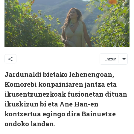
Entzun
Jardunaldi bietako lehenengoan,
Komorebi konpainiaren jantza eta
ikusentzunezkoak fusionetan dituan
ikuskizun bi eta Ane Han-en
kontzertua egingo dira Bainuetxe
ondoko landan.