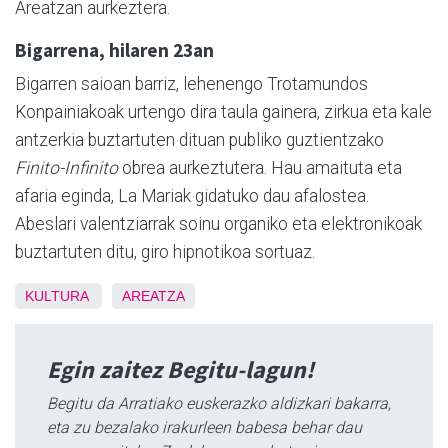
Areatzan aurkeztera.
Bigarrena, hilaren 23an
Bigarren saioan barriz, lehenengo Trotamundos
Konpainiakoak urtengo dira taula gainera, zirkua eta kale
antzerkia buztartuten dituan publiko guztientzako
Finito-Infinito
obrea aurkeztutera. Hau amaituta eta
afaria eginda, La Mariak gidatuko dau afalostea.
Abeslari valentziarrak soinu organiko eta elektronikoak
buztartuten ditu, giro hipnotikoa sortuaz.
KULTURA
AREATZA
Egin zaitez Begitu-lagun!
Begitu da Arratiako euskerazko aldizkari bakarra,
eta zu bezalako irakurleen babesa behar dau