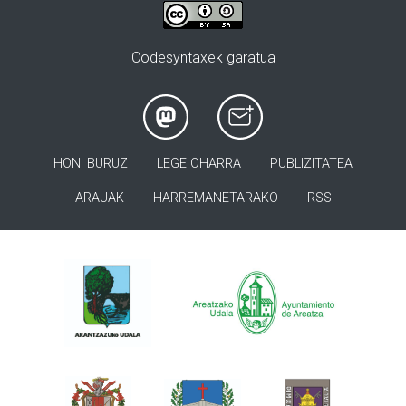
Codesyntaxek garatua
HONI BURUZ
LEGE OHARRA
PUBLIZITATEA
ARAUAK
HARREMANETARAKO
RSS