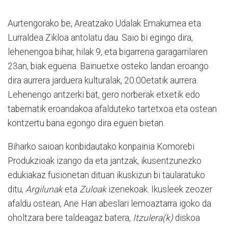
Aurtengorako be, Areatzako Udalak Emakumea eta
Lurraldea Zikloa antolatu dau. Saio bi egingo dira,
lehenengoa bihar, hilak 9, eta bigarrena garagarrilaren
23an, biak eguena. Bainuetxe osteko landan eroango
dira aurrera jarduera kulturalak, 20:00etatik aurrera.
Lehenengo antzerki bat, gero norberak etxetik edo
tabernatik eroandakoa afalduteko tartetxoa eta ostean
kontzertu bana egongo dira eguen bietan.
Biharko saioan konbidautako konpainia Komorebi
Produkzioak izango da eta jantzak, ikusentzunezko
edukiakaz fusionetan dituan ikuskizun bi taularatuko
ditu,
Argilunak
eta
Zuloak
izenekoak. Ikusleek zeozer
afaldu ostean, Ane Han abeslari lemoaztarra igoko da
oholtzara bere taldeagaz batera,
Itzulera(k)
diskoa