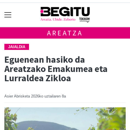
AREATZA
JAIALDIA
Eguenean hasiko da
Areatzako Emakumea eta
Lurraldea Zikloa
Asier Abrisketa
2026ko uztailaren 8a