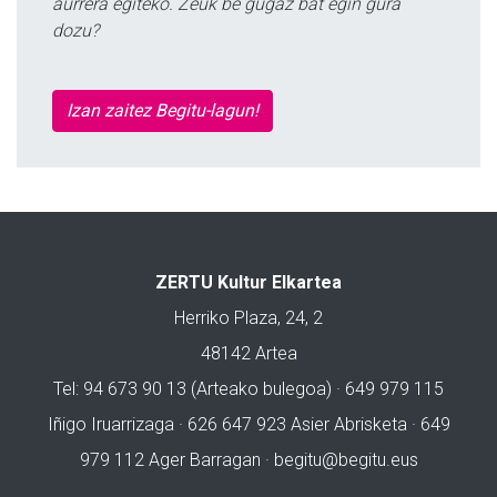
aurrera egiteko. Zeuk be gugaz bat egin gura
dozu?
Izan zaitez Begitu-lagun!
ZERTU Kultur Elkartea
Herriko Plaza, 24, 2
48142 Artea
Tel: 94 673 90 13 (Arteako bulegoa) · 649 979 115
Iñigo Iruarrizaga · 626 647 923 Asier Abrisketa · 649
979 112 Ager Barragan ·
begitu@begitu.eus