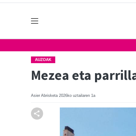
AUZOAK
Mezea eta parril
Asier Abrisketa
2026ko uztailaren 1a