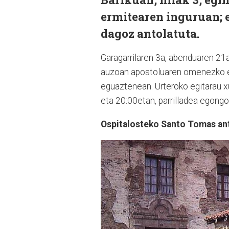
ermitearen inguruan; 
dagoz antolatuta.
Garagarrilaren 3a, abenduaren 21
auzoan apostoluaren omenezko er
eguaztenean. Urteroko egitarau 
eta 20:00etan, parrilladea egong
Ospitalosteko Santo Tomas an