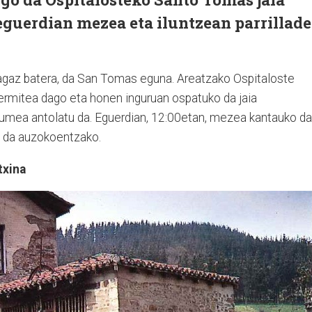
eguerdian mezea eta iluntzean parrillad
agaz batera, da San Tomas eguna. Areatzako Ospitaloste
mitea dago eta honen inguruan ospatuko da jaia
xumea antolatu da. Eguerdian, 12:00etan, mezea kantauko da
o da auzokoentzako.
txina