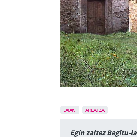
JAIAK
AREATZA
Egin zaitez Begitu-l