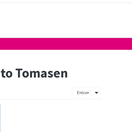
anto Tomasen
Entzun