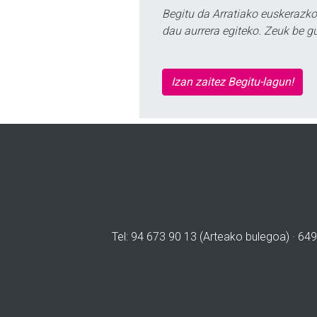
Begitu da Arratiako euskerazko
dau aurrera egiteko. Zeuk be g
Izan zaitez Begitu-lagun!
Tel: 94 673 90 13 (Arteako bulegoa) · 649