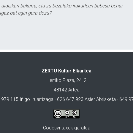
 aldizkari bakarra, eta zu bezalako irakurleen babesa behar
ugaz bat egin gura dozu?
ZERTU Kultur Elkartea
Herriko Plaza, 24, 2
48142 Artea
 979 115 Iñigo Iruarrizaga · 626 647 923 Asier Abrisketa · 649 
Codesyntaxek garatua