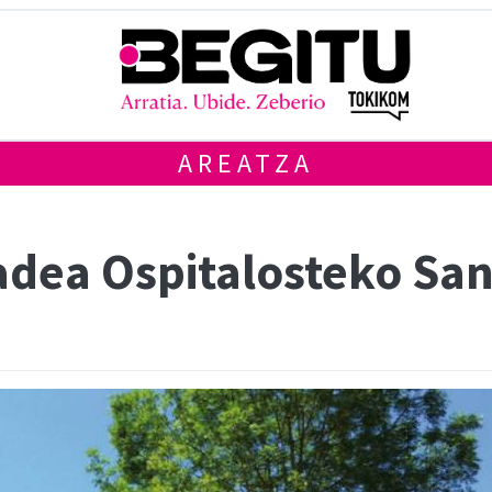
AREATZA
ladea Ospitalosteko S