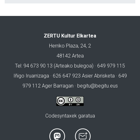
ZERTU Kultur Elkartea
Herriko Plaza, 24, 2
48142 Artea
Tel: 94 673 90 13 (Arteako bulegoa) · 649 979 115
Iñigo Iruarrizaga · 626 647 923 Asier Abrisketa · 649
979 112 Ager Barragan ·
begitu@begitu.eus
Codesyntaxek garatua