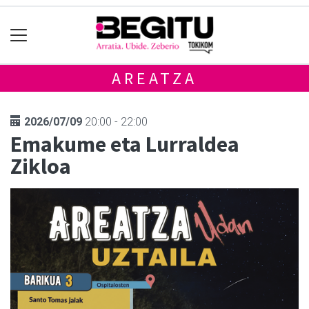
AREATZA
2026/07/09
20:00 - 22:00
Emakume eta Lurraldea
Zikloa