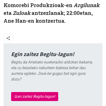
Komorebi Produkzioak-en
Argilunak
eta
Zuloak
antzezlanak; 22:00etan,
Ane Han-en kontzertua.
Egin zaitez Begitu-lagun!
Begitu da Arratiako euskerazko aldizkari bakarra,
eta zu bezalako irakurleen babesa behar dau
aurrera egiteko. Zeuk be gugaz bat egin gura
dozu?
Izan zaitez Begitu-lagun!