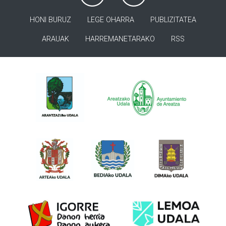
HONI BURUZ
LEGE OHARRA
PUBLIZITATEA
ARAUAK
HARREMANETARAKO
RSS