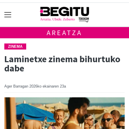
AREATZA
ZINEMA
Laminetxe zinema bihurtuko
dabe
Ager Barragan
2026ko ekainaren 23a