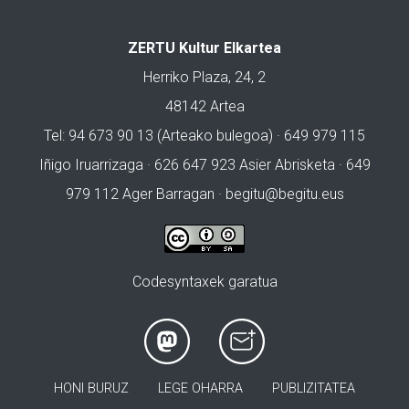
ZERTU Kultur Elkartea
Herriko Plaza, 24, 2
48142 Artea
Tel: 94 673 90 13 (Arteako bulegoa) · 649 979 115
Iñigo Iruarrizaga · 626 647 923 Asier Abrisketa · 649
979 112 Ager Barragan ·
begitu@begitu.eus
Codesyntaxek garatua
HONI BURUZ
LEGE OHARRA
PUBLIZITATEA