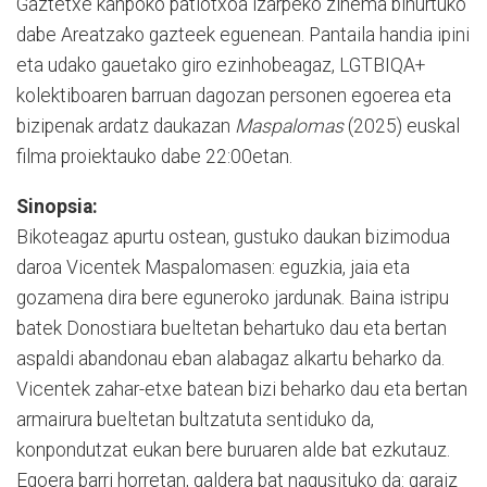
Gaztetxe kanpoko patiotxoa izarpeko zinema bihurtuko
dabe Areatzako gazteek eguenean. Pantaila handia ipini
eta udako gauetako giro ezinhobeagaz, LGTBIQA+
kolektiboaren barruan dagozan personen egoerea eta
bizipenak ardatz daukazan
Maspalomas
(2025) euskal
filma proiektauko dabe 22:00etan.
Sinopsia:
Bikoteagaz apurtu ostean, gustuko daukan bizimodua
daroa Vicentek Maspalomasen: eguzkia, jaia eta
gozamena dira bere eguneroko jardunak. Baina istripu
batek Donostiara bueltetan behartuko dau eta bertan
aspaldi abandonau eban alabagaz alkartu beharko da.
Vicentek zahar-etxe batean bizi beharko dau eta bertan
armairura bueltetan bultzatuta sentiduko da,
konpondutzat eukan bere buruaren alde bat ezkutauz.
Egoera barri horretan, galdera bat nagusituko da: garaiz