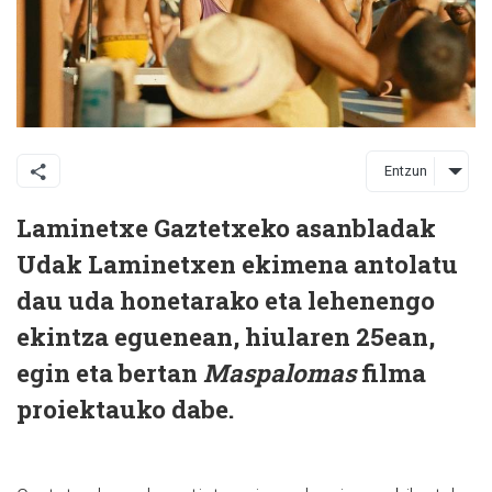
Entzun
Laminetxe Gaztetxeko asanbladak
Udak Laminetxen ekimena antolatu
dau uda honetarako eta lehenengo
ekintza eguenean, hiularen 25ean,
egin eta bertan
Maspalomas
filma
proiektauko dabe.