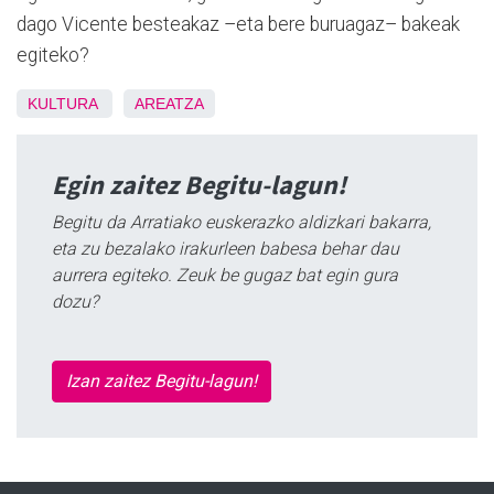
dago Vicente besteakaz –eta bere buruagaz– bakeak
egiteko?
KULTURA
AREATZA
Egin zaitez Begitu-lagun!
Begitu da Arratiako euskerazko aldizkari bakarra,
eta zu bezalako irakurleen babesa behar dau
aurrera egiteko. Zeuk be gugaz bat egin gura
dozu?
Izan zaitez Begitu-lagun!