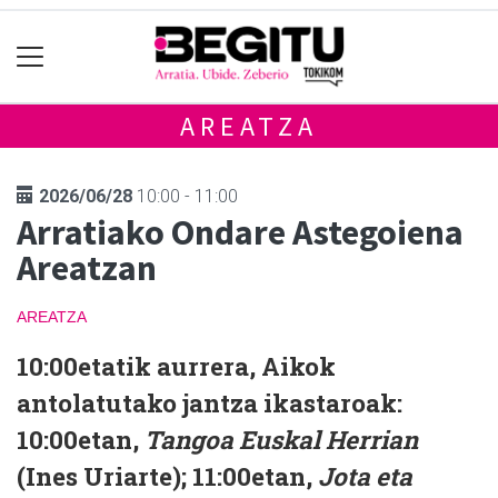
AREATZA
2026/06/28
10:00 - 11:00
Arratiako Ondare Astegoiena
Areatzan
AREATZA
10:00etatik aurrera, Aikok
antolatutako jantza ikastaroak:
10:00etan,
Tangoa Euskal Herrian
(Ines Uriarte); 11:00etan,
Jota eta