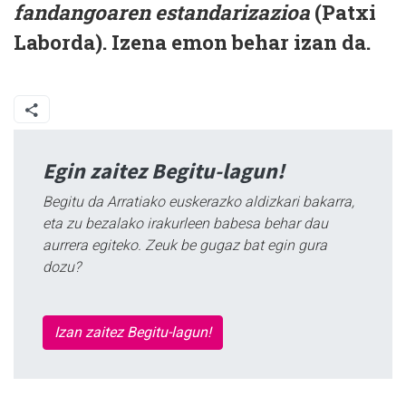
fandangoaren estandarizazioa
(Patxi
Laborda). Izena emon behar izan da.
Egin zaitez Begitu-lagun!
Begitu da Arratiako euskerazko aldizkari bakarra,
eta zu bezalako irakurleen babesa behar dau
aurrera egiteko. Zeuk be gugaz bat egin gura
dozu?
Izan zaitez Begitu-lagun!