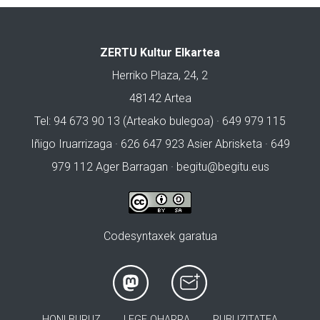
ZERTU Kultur Elkartea
Herriko Plaza, 24, 2
48142 Artea
Tel: 94 673 90 13 (Arteako bulegoa) · 649 979 115
Iñigo Iruarrizaga · 626 647 923 Asier Abrisketa · 649
979 112 Ager Barragan ·
begitu@begitu.eus
Codesyntaxek garatua
HONI BURUZ
LEGE OHARRA
PUBLIZITATEA