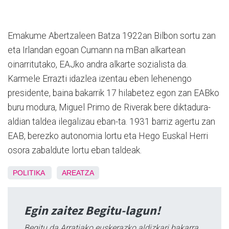
Emakume Abertzaleen Batza 1922an Bilbon sortu zan
eta Irlandan egoan Cumann na mBan alkartean
oinarritutako, EAJko andra alkarte sozialista da.
Karmele Errazti idazlea izentau eben lehenengo
presidente, baina bakarrik 17 hilabetez egon zan EABko
buru modura, Miguel Primo de Riverak bere diktadura-
aldian taldea ilegalizau eban-ta. 1931 barriz agertu zan
EAB, berezko autonomia lortu eta Hego Euskal Herri
osora zabaldute lortu eban taldeak.
POLITIKA
AREATZA
Egin zaitez Begitu-lagun!
Begitu da Arratiako euskerazko aldizkari bakarra,