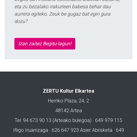
eta zu bezalako irakurleen babesa behar dau
aurrera egiteko. Zeuk be gugaz bat egin gura
dozu?
Izan zaitez Begitu-lagun!
ZERTU Kultur Elkartea
Herriko Plaza, 24, 2
48142 Artea
Tel: 94 673 90 13 (Arteako bulegoa) · 649 979 115
Iñigo Iruarrizaga · 626 647 923 Asier Abrisketa · 649