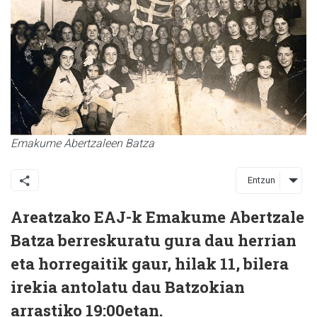
Emakume Abertzaleen Batza
Entzun
Areatzako EAJ-k Emakume Abertzale
Batza berreskuratu gura dau herrian
eta horregaitik gaur, hilak 11, bilera
irekia antolatu dau Batzokian
arrastiko 19:00etan.