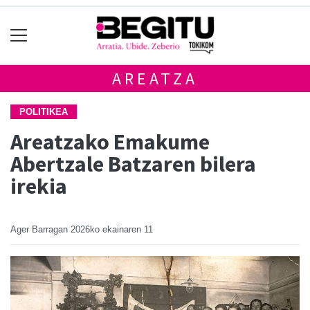
AREATZA
POLITIKEA
Areatzako Emakume
Abertzale Batzaren bilera
irekia
Ager Barragan
2026ko ekainaren 11