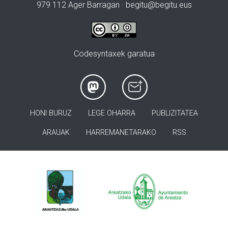
979 112 Ager Barragan ·
begitu@begitu.eus
Codesyntaxek garatua
HONI BURUZ
LEGE OHARRA
PUBLIZITATEA
ARAUAK
HARREMANETARAKO
RSS