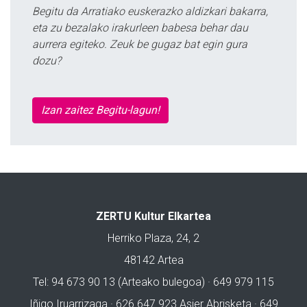
Begitu da Arratiako euskerazko aldizkari bakarra,
eta zu bezalako irakurleen babesa behar dau
aurrera egiteko. Zeuk be gugaz bat egin gura
dozu?
Izan zaitez Begitu-lagun!
ZERTU Kultur Elkartea
Herriko Plaza, 24, 2
48142 Artea
Tel: 94 673 90 13 (Arteako bulegoa) · 649 979 115
Iñigo Iruarrizaga · 626 647 923 Asier Abrisketa · 649