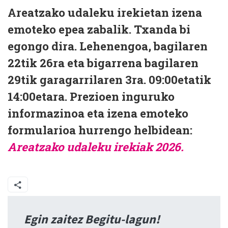
Areatzako udaleku irekietan izena
emoteko epea zabalik. Txanda bi
egongo dira. Lehenengoa, bagilaren
22tik 26ra eta bigarrena bagilaren
29tik garagarrilaren 3ra. 09:00etatik
14:00etara. Prezioen inguruko
informazinoa eta izena emoteko
formularioa hurrengo helbidean:
Areatzako udaleku irekiak 2026.
Egin zaitez Begitu-lagun!