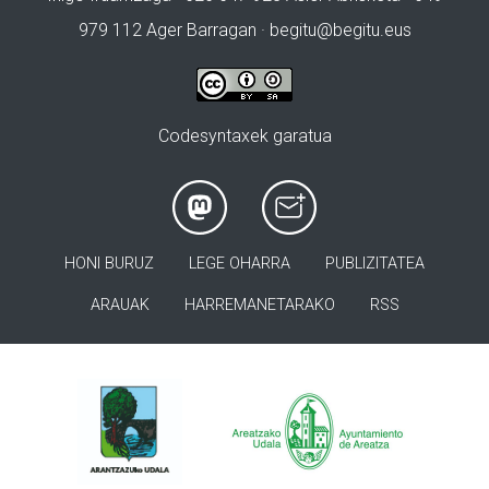
979 112 Ager Barragan ·
begitu@begitu.eus
Codesyntaxek garatua
HONI BURUZ
LEGE OHARRA
PUBLIZITATEA
ARAUAK
HARREMANETARAKO
RSS