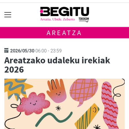
AREATZA
2026/05/30
06:00 - 23:59
Areatzako udaleku irekiak
2026