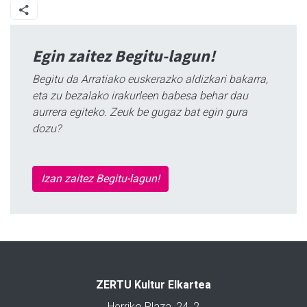
Egin zaitez Begitu-lagun!
Begitu da Arratiako euskerazko aldizkari bakarra,
eta zu bezalako irakurleen babesa behar dau
aurrera egiteko. Zeuk be gugaz bat egin gura
dozu?
Izan zaitez Begitu-lagun!
ZERTU Kultur Elkartea
Herriko Plaza, 24, 2