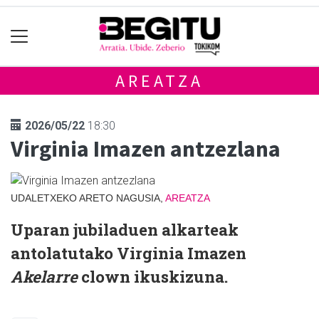
AREATZA
2026/05/22
18:30
Virginia Imazen antzezlana
UDALETXEKO ARETO NAGUSIA,
AREATZA
Uparan jubiladuen alkarteak
antolatutako Virginia Imazen
Akelarre
clown ikuskizuna.