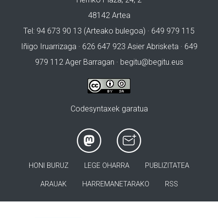
48142 Artea
Tel: 94 673 90 13 (Arteako bulegoa) · 649 979 115
Iñigo Iruarrizaga · 626 647 923 Asier Abrisketa · 649
979 112 Ager Barragan ·
begitu@begitu.eus
Codesyntaxek garatua
HONI BURUZ
LEGE OHARRA
PUBLIZITATEA
ARAUAK
HARREMANETARAKO
RSS