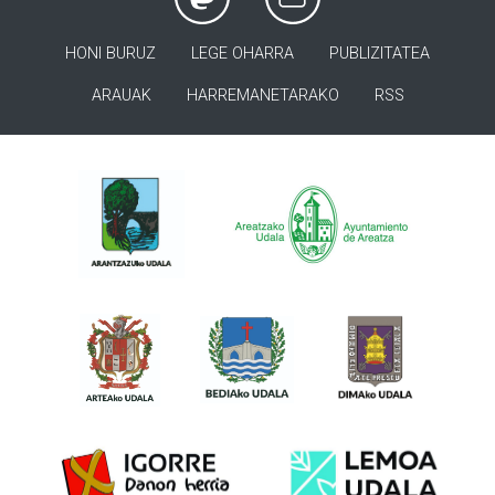
HONI BURUZ
LEGE OHARRA
PUBLIZITATEA
ARAUAK
HARREMANETARAKO
RSS