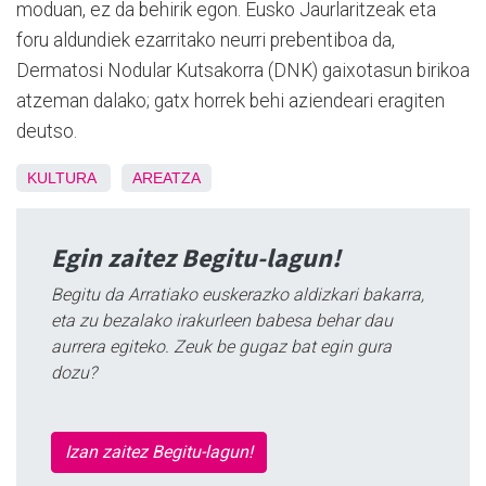
moduan, ez da behirik egon. Eusko Jaurlaritzeak eta
foru aldundiek ezarritako neurri prebentiboa da,
Dermatosi Nodular Kutsakorra (DNK) gaixotasun birikoa
atzeman dalako; gatx horrek behi aziendeari eragiten
deutso.
KULTURA
AREATZA
Egin zaitez Begitu-lagun!
Begitu da Arratiako euskerazko aldizkari bakarra,
eta zu bezalako irakurleen babesa behar dau
aurrera egiteko. Zeuk be gugaz bat egin gura
dozu?
Izan zaitez Begitu-lagun!