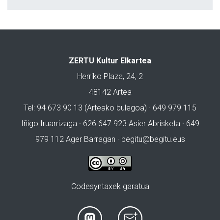
ZERTU Kultur Elkartea
Herriko Plaza, 24, 2
48142 Artea
Tel: 94 673 90 13 (Arteako bulegoa) · 649 979 115
Iñigo Iruarrizaga · 626 647 923 Asier Abrisketa · 649
979 112 Ager Barragan ·
begitu@begitu.eus
Codesyntaxek garatua