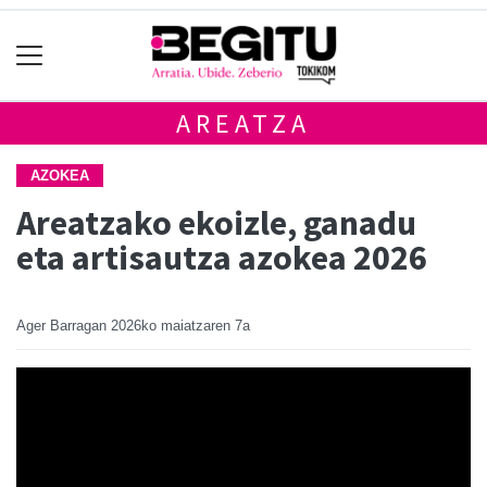
AREATZA
AZOKEA
Areatzako ekoizle, ganadu
eta artisautza azokea 2026
Ager Barragan
2026ko maiatzaren 7a