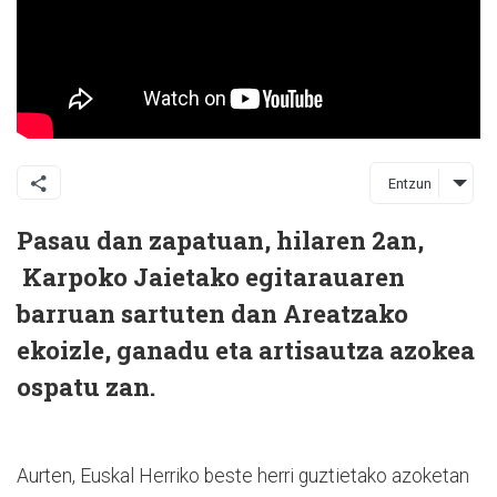
Entzun
Pasau dan zapatuan, hilaren 2an,
Karpoko Jaietako egitarauaren
barruan sartuten dan Areatzako
ekoizle, ganadu eta artisautza azokea
ospatu zan.
Aurten, Euskal Herriko beste herri guztietako azoketan