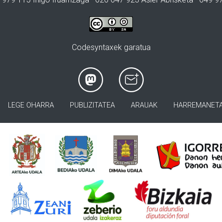
Codesyntaxek garatua
LEGE OHARRA
PUBLIZITATEA
ARAUAK
HARREMANET