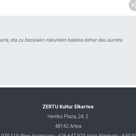
arra, eta zu bezalako irakurleen babesa behar dau aurrera
ZERTU Kultur Elkartea
Herriko Plaza, 24, 2
48142 Artea
 979 115 Iñigo Iruarrizaga · 626 647 923 Asier Abrisketa · 649 