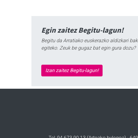
Egin zaitez Begitu-lagun!
Begitu da Arratiako euskerazko aldizkari bak
egiteko. Zeuk be gugaz bat egin gura dozu?
Izan zaitez Begitu-lagun!
Tel: 94 673 90 13 (Arteako bulegoa) · 649