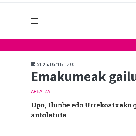
2026/05/16
12:00
Emakumeak gailu
AREATZA
Upo, Ilunbe edo Urrekoatxako 
antolatuta.