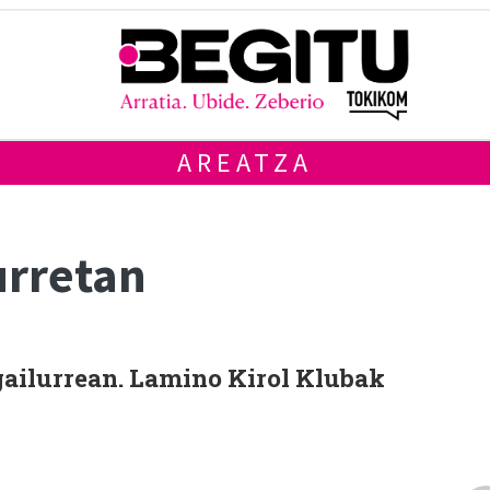
AREATZA
rretan
gailurrean. Lamino Kirol Klubak