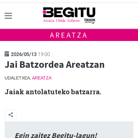
AREATZA
2026/05/13
19:00
Jai Batzordea Areatzan
UDALETXEA,
AREATZA
Jaiak antolatuteko batzarra.
Egin zaitez Begitu-lagun!