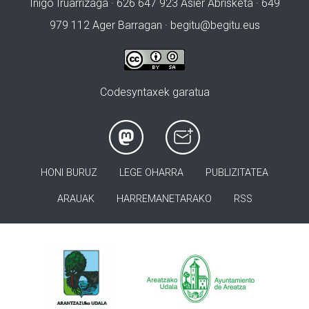
Iñigo Iruarrizaga · 626 647 923 Asier Abrisketa · 649
979 112 Ager Barragan ·
begitu@begitu.eus
Codesyntaxek garatua
HONI BURUZ
LEGE OHARRA
PUBLIZITATEA
ARAUAK
HARREMANETARAKO
RSS