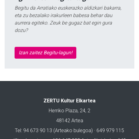
Begitu da Arratiako euskerazko aldizkari bakarra,
eta zu bezalako irakurleen babesa behar dau
aurrera egiteko. Zeuk be gugaz bat egin gura
dozu?
Izan zaitez Begitu-lagun!
ZERTU Kultur Elkartea
Herriko Plaza, 24, 2
48142 Artea
Tel: 94 673 90 13 (Arteako bulegoa) · 649 979 115