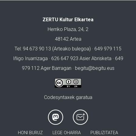
ZERTU Kultur Elkartea
Herriko Plaza, 24, 2
48142 Artea
Tel: 94 673 90 13 (Arteako bulegoa) · 649 979 115
Iñigo Iruarrizaga · 626 647 923 Asier Abrisketa · 649
979 112 Ager Barragan ·
begitu@begitu.eus
Codesyntaxek garatua
HONI BURUZ
LEGE OHARRA
PUBLIZITATEA