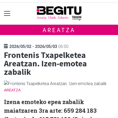
AREATZA
2026/05/02 - 2026/05/03
06:00
Frontenis Txapelketea
Areatzan. Izen-emotea
zabalik
AREATZA
Izena emoteko epea zabalik
maiatzaren 3ra arte: 659 284 183