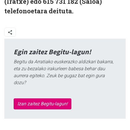
(Iratxe) edo 615 731 182 (Saioa)
telefonoetara deituta.
Egin zaitez Begitu-lagun!
Begitu da Arratiako euskerazko aldizkari bakarra,
eta zu bezalako irakurleen babesa behar dau
aurrera egiteko. Zeuk be gugaz bat egin gura
dozu?
Izan zaitez Begitu-lagun!