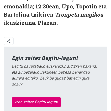
emonaldia; 12:30ean, Upo, Topotin eta
Bartolina txikiren
Tronpeta magikoa
ikuskizuna. Plazan.
Egin zaitez Begitu-lagun!
Begitu da Arratiako euskerazko aldizkari bakarra,
eta zu bezalako irakurleen babesa behar dau
aurrera egiteko. Zeuk be gugaz bat egin gura
dozu?
Izan zaitez Begitu-lagun!