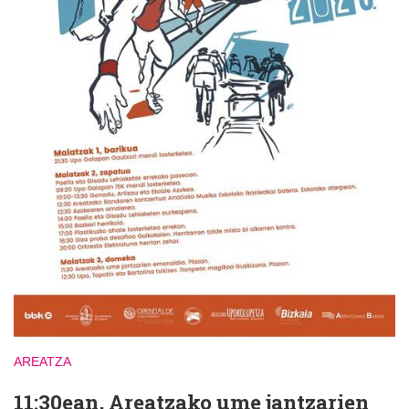
AREATZA
11:30ean, Areatzako ume jantzarien