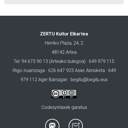
ZERTU Kultur Elkartea
Herriko Plaza, 24, 2
48142 Artea
Tel: 94 673 90 13 (Arteako bulegoa) · 649 979 115
Iñigo Iruarrizaga · 626 647 923 Asier Abrisketa · 649
979 112 Ager Barragan ·
begitu@begitu.eus
Codesyntaxek garatua