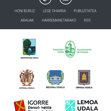
HONI BURUZ
LEGE OHARRA
PUBLIZITATEA
ARAUAK
HARREMANETARAKO
RSS