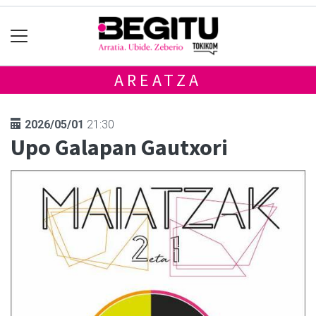
AREATZA
2026/05/01
21:30
Upo Galapan Gautxori