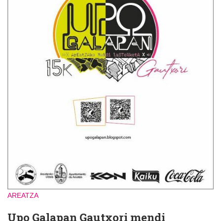
AREATZA
Upo Galapan Gautxori mendi