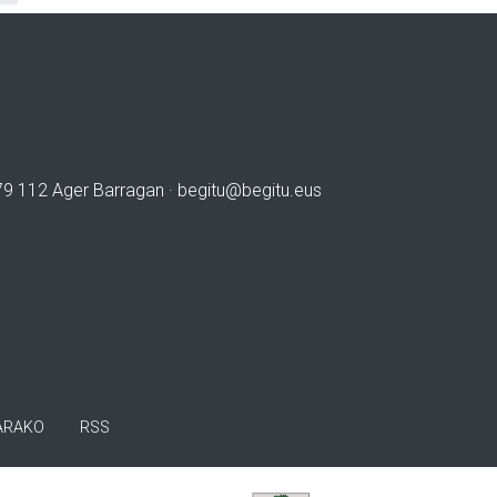
979 112 Ager Barragan ·
begitu@begitu.eus
ARAKO
RSS