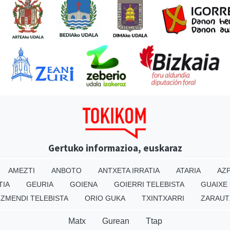
Gertuko informazioa, euskaraz
AMEZTI
ANBOTO
ANTXETA IRRATIA
ATARIA
AZP
TIA
GEURIA
GOIENA
GOIERRI TELEBISTA
GUAIXE
IZMENDI TELEBISTA
ORIO GUKA
TXINTXARRI
ZARAUT
Matx
Gurean
Ttap