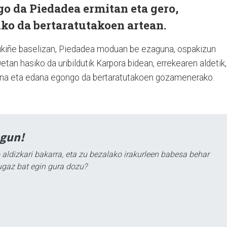
o da Piedadea ermitan eta gero,
ko da bertaratutakoen artean.
rukiñe baselizan, Piedadea moduan be ezaguna, ospakizun
tan hasiko da uribildutik Karpora bidean, errekearen aldetik,
jana eta edana egongo da bertaratutakoen gozamenerako.
agun!
 aldizkari bakarra, eta zu bezalako irakurleen babesa behar
ugaz bat egin gura dozu?