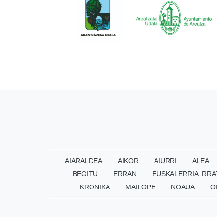
AIARALDEA
AIKOR
AIURRI
ALEA
BEGITU
ERRAN
EUSKALERRIA IRRA
KRONIKA
MAILOPE
NOAUA
O