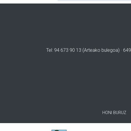
Tel: 94 673 90 13 (Arteako bulegoa) · 649
HONI BURUZ