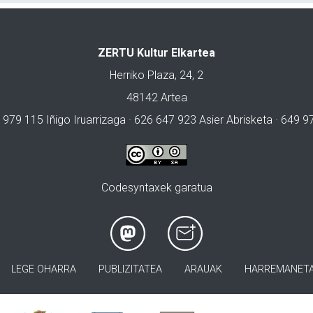
ZERTU Kultur Elkartea
Herriko Plaza, 24, 2
48142 Artea
 979 115 Iñigo Iruarrizaga · 626 647 923 Asier Abrisketa · 649 
Codesyntaxek garatua
LEGE OHARRA
PUBLIZITATEA
ARAUAK
HARREMANET