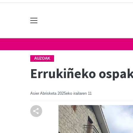
AUZOAK
Errukiñeko ospak
Asier Abrisketa
2025eko irailaren 11