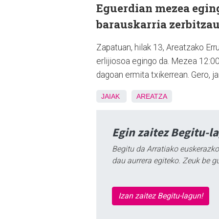
Eguerdian mezea eging
barauskarria zerbitzau
Zapatuan, hilak 13, Areatzako Er
erlijiosoa egingo da. Mezea 12:00e
dagoan ermita txikerrean. Gero, 
JAIAK
AREATZA
Egin zaitez Begitu-l
Begitu da Arratiako euskerazko
dau aurrera egiteko. Zeuk be g
Izan zaitez Begitu-lagun!