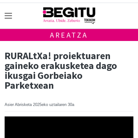
AREATZA
RURALtXa! proiektuaren
gaineko erakusketea dago
ikusgai Gorbeiako
Parketxean
Asier Abrisketa
2025eko uztailaren 30a