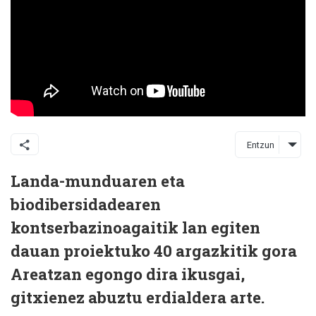
Entzun
Landa-munduaren eta
biodibersidadearen
kontserbazinoagaitik lan egiten
dauan proiektuko 40 argazkitik gora
Areatzan egongo dira ikusgai,
gitxienez abuztu erdialdera arte.