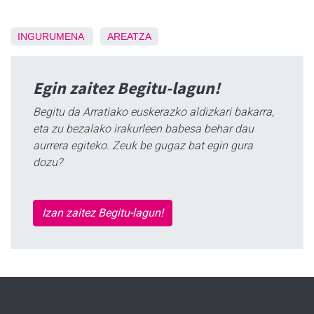
INGURUMENA
AREATZA
Egin zaitez Begitu-lagun!
Begitu da Arratiako euskerazko aldizkari bakarra,
eta zu bezalako irakurleen babesa behar dau
aurrera egiteko. Zeuk be gugaz bat egin gura
dozu?
Izan zaitez Begitu-lagun!