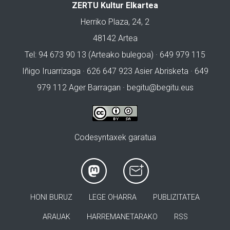
ZERTU Kultur Elkartea
Herriko Plaza, 24, 2
48142 Artea
Tel: 94 673 90 13 (Arteako bulegoa) · 649 979 115
Iñigo Iruarrizaga · 626 647 923 Asier Abrisketa · 649
979 112 Ager Barragan ·
begitu@begitu.eus
Codesyntaxek garatua
HONI BURUZ
LEGE OHARRA
PUBLIZITATEA
ARAUAK
HARREMANETARAKO
RSS