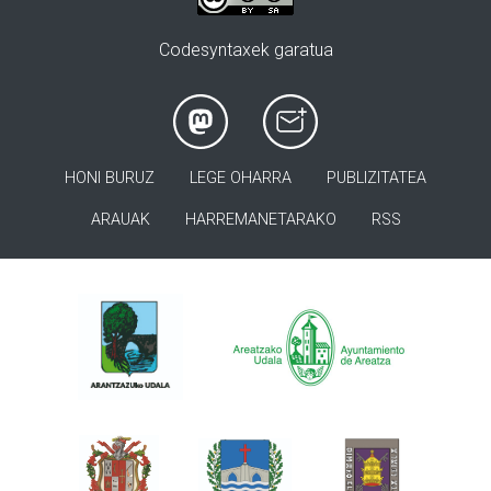
Codesyntaxek garatua
HONI BURUZ
LEGE OHARRA
PUBLIZITATEA
ARAUAK
HARREMANETARAKO
RSS