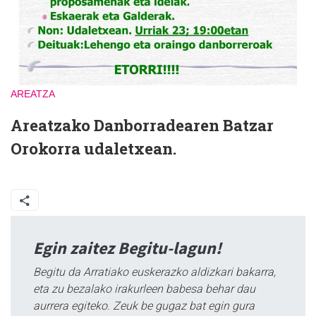
AREATZA
Areatzako Danborradearen Batzar
Orokorra udaletxean.
Egin zaitez Begitu-lagun!
Begitu da Arratiako euskerazko aldizkari bakarra,
eta zu bezalako irakurleen babesa behar dau
aurrera egiteko. Zeuk be gugaz bat egin gura