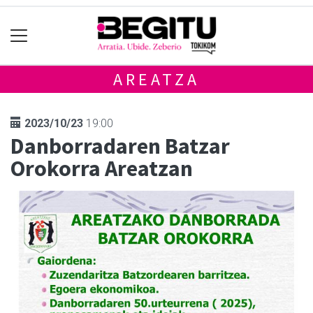
AREATZA
2023/10/23
19:00
Danborradaren Batzar
Orokorra Areatzan