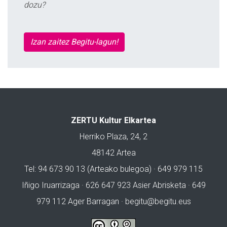
dozu?
Izan zaitez Begitu-lagun!
ZERTU Kultur Elkartea
Herriko Plaza, 24, 2
48142 Artea
Tel: 94 673 90 13 (Arteako bulegoa) · 649 979 115
Iñigo Iruarrizaga · 626 647 923 Asier Abrisketa · 649
979 112 Ager Barragan ·
begitu@begitu.eus