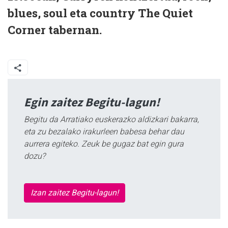
blues, soul eta country The Quiet
Corner tabernan.
Egin zaitez Begitu-lagun!
Begitu da Arratiako euskerazko aldizkari bakarra,
eta zu bezalako irakurleen babesa behar dau
aurrera egiteko. Zeuk be gugaz bat egin gura
dozu?
Izan zaitez Begitu-lagun!