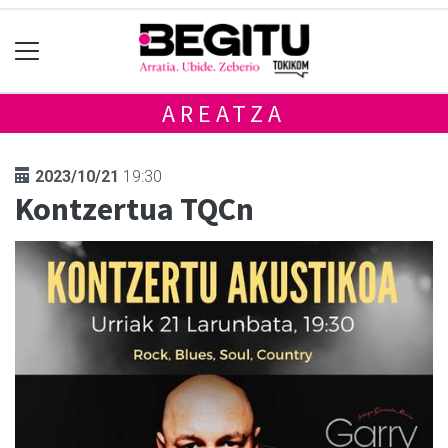
AREATZA
2023/10/21
19:30
Kontzertua TQCn