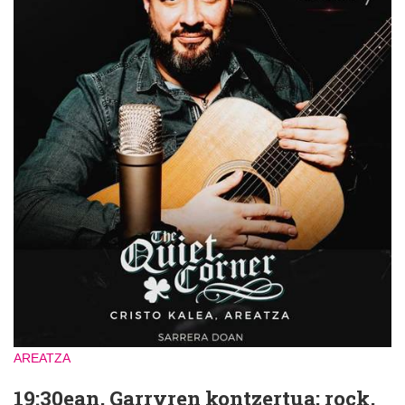
AREATZA
19:30ean, Garryren kontzertua; rock,