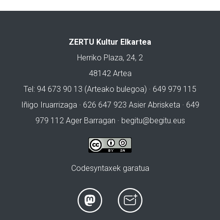
ZERTU Kultur Elkartea
Herriko Plaza, 24, 2
48142 Artea
Tel: 94 673 90 13 (Arteako bulegoa) · 649 979 115
Iñigo Iruarrizaga · 626 647 923 Asier Abrisketa · 649
979 112 Ager Barragan ·
begitu@begitu.eus
Codesyntaxek garatua