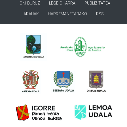
HONI BURUZ
LEGE OHARRA
PUBLIZITATEA
ARAUAK
HARREMANETARAKO
RSS