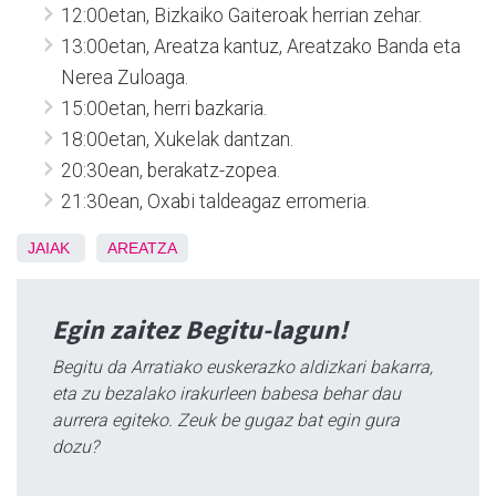
12:00etan, Bizkaiko Gaiteroak herrian zehar.
13:00etan, Areatza kantuz, Areatzako Banda eta
Nerea Zuloaga.
15:00etan, herri bazkaria.
18:00etan, Xukelak dantzan.
20:30ean, berakatz-zopea.
21:30ean, Oxabi taldeagaz erromeria.
JAIAK
AREATZA
Egin zaitez Begitu-lagun!
Begitu da Arratiako euskerazko aldizkari bakarra,
eta zu bezalako irakurleen babesa behar dau
aurrera egiteko. Zeuk be gugaz bat egin gura
dozu?