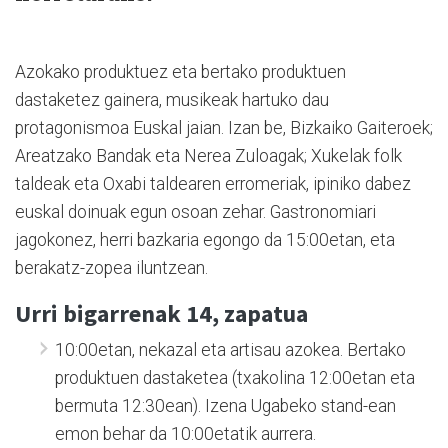
Azokako produktuez eta bertako produktuen
dastaketez gainera, musikeak hartuko dau
protagonismoa Euskal jaian. Izan be, Bizkaiko Gaiteroek;
Areatzako Bandak eta Nerea Zuloagak; Xukelak folk
taldeak eta Oxabi taldearen erromeriak, ipiniko dabez
euskal doinuak egun osoan zehar. Gastronomiari
jagokonez, herri bazkaria egongo da 15:00etan, eta
berakatz-zopea iluntzean.
Urri bigarrenak 14, zapatua
10:00etan, nekazal eta artisau azokea. Bertako
produktuen dastaketea (txakolina 12:00etan eta
bermuta 12:30ean). Izena Ugabeko stand-ean
emon behar da 10:00etatik aurrera.