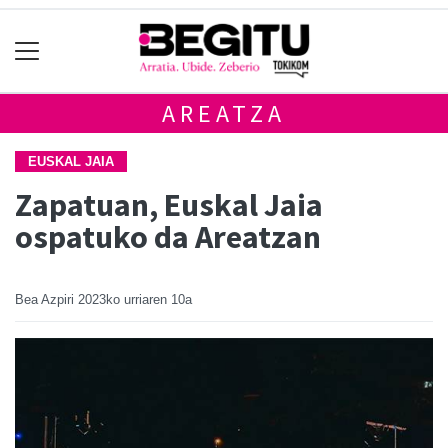
AREATZA
EUSKAL JAIA
Zapatuan, Euskal Jaia
ospatuko da Areatzan
Bea Azpiri
2023ko urriaren 10a