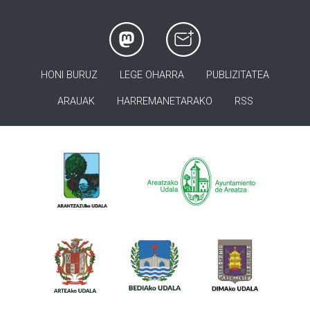
HONI BURUZ
LEGE OHARRA
PUBLIZITATEA
ARAUAK
HARREMANETARAKO
RSS