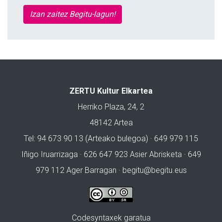
Izan zaitez Begitu-lagun!
ZERTU Kultur Elkartea
Herriko Plaza, 24, 2
48142 Artea
Tel: 94 673 90 13 (Arteako bulegoa) · 649 979 115
Iñigo Iruarrizaga · 626 647 923 Asier Abrisketa · 649
979 112 Ager Barragan ·
begitu@begitu.eus
Codesyntaxek garatua