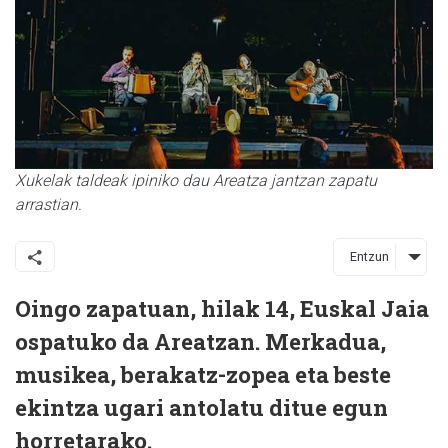
Xukelak taldeak ipiniko dau Areatza jantzan zapatu
arrastian.
Entzun
Oingo zapatuan, hilak 14, Euskal Jaia
ospatuko da Areatzan. Merkadua,
musikea, berakatz-zopea eta beste
ekintza ugari antolatu ditue egun
horretarako.