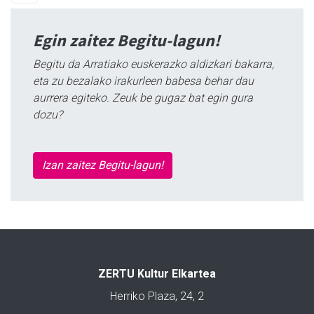
Egin zaitez Begitu-lagun!
Begitu da Arratiako euskerazko aldizkari bakarra,
eta zu bezalako irakurleen babesa behar dau
aurrera egiteko. Zeuk be gugaz bat egin gura
dozu?
Izan zaitez Begitu-lagun!
ZERTU Kultur Elkartea
Herriko Plaza, 24, 2