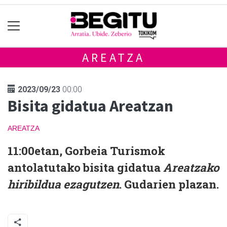
AREATZA
2023/09/23
00:00
Bisita gidatua Areatzan
AREATZA
11:00etan, Gorbeia Turismok
antolatutako bisita gidatua
Areatzako
hiribildua ezagutzen
. Gudarien plazan.