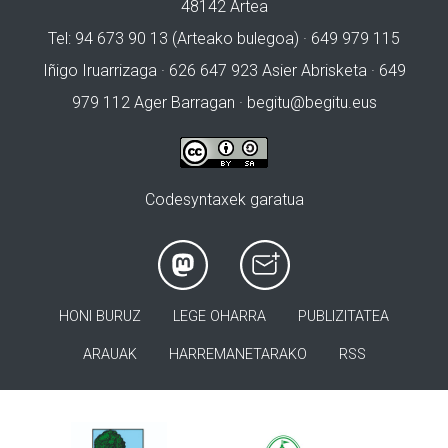
48142 Artea
Tel: 94 673 90 13 (Arteako bulegoa) · 649 979 115
Iñigo Iruarrizaga · 626 647 923 Asier Abrisketa · 649
979 112 Ager Barragan ·
begitu@begitu.eus
Codesyntaxek garatua
HONI BURUZ
LEGE OHARRA
PUBLIZITATEA
ARAUAK
HARREMANETARAKO
RSS