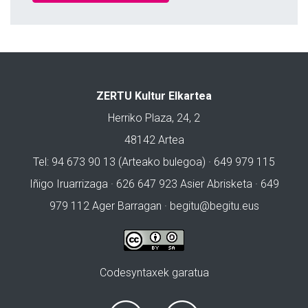
ZERTU Kultur Elkartea
Herriko Plaza, 24, 2
48142 Artea
Tel: 94 673 90 13 (Arteako bulegoa) · 649 979 115
Iñigo Iruarrizaga · 626 647 923 Asier Abrisketa · 649
979 112 Ager Barragan ·
begitu@begitu.eus
Codesyntaxek garatua