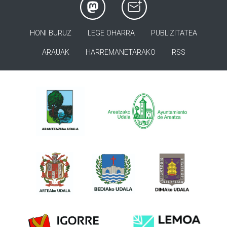
HONI BURUZ
LEGE OHARRA
PUBLIZITATEA
ARAUAK
HARREMANETARAKO
RSS