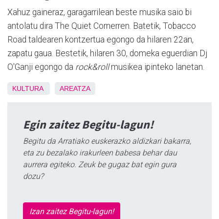
Xahuz gaineraz, garagarrilean beste musika saio bi
antolatu dira The Quiet Cornerren. Batetik, Tobacco
Road taldearen kontzertua egongo da hilaren 22an,
zapatu gaua. Bestetik, hilaren 30, domeka eguerdian Dj
O'Ganji egongo da
rock&roll
musikea ipinteko lanetan.
KULTURA
AREATZA
Egin zaitez Begitu-lagun!
Begitu da Arratiako euskerazko aldizkari bakarra,
eta zu bezalako irakurleen babesa behar dau
aurrera egiteko. Zeuk be gugaz bat egin gura
dozu?
Izan zaitez Begitu-lagun!