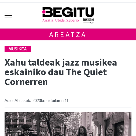
AREATZA
MUSIKEA
Xahu taldeak jazz musikea
eskainiko dau The Quiet
Cornerren
Asier Abrisketa
2023ko uztailaren 11