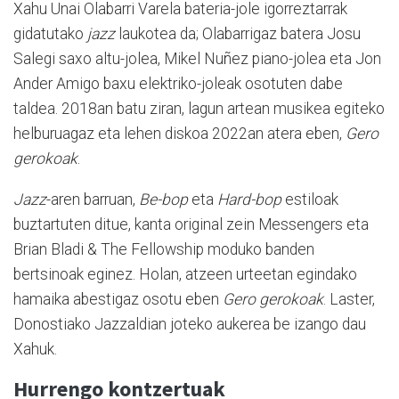
Xahu Unai Olabarri Varela bateria-jole igorreztarrak
gidatutako
jazz
laukotea da; Olabarrigaz batera Josu
Salegi saxo altu-jolea, Mikel Nuñez piano-jolea eta Jon
Ander Amigo baxu elektriko-joleak osotuten dabe
taldea. 2018an batu ziran, lagun artean musikea egiteko
helburuagaz eta lehen diskoa 2022an atera eben,
Gero
gerokoak
.
Jazz
-aren barruan,
Be-bop
eta
Hard-bop
estiloak
buztartuten ditue, kanta original zein Messengers eta
Brian Bladi & The Fellowship moduko banden
bertsinoak eginez. Holan, atzeen urteetan egindako
hamaika abestigaz osotu eben
Gero gerokoak
. Laster,
Donostiako Jazzaldian joteko aukerea be izango dau
Xahuk.
Hurrengo kontzertuak