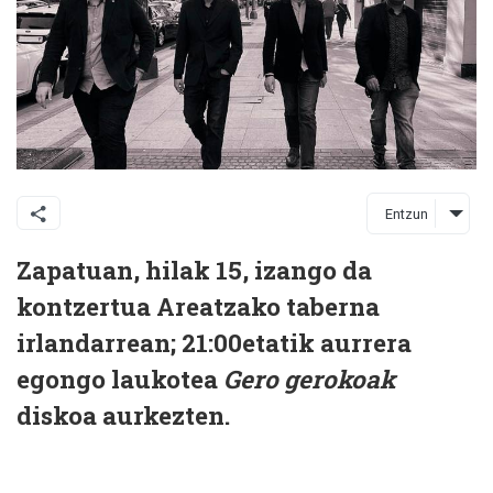
Entzun
Zapatuan, hilak 15, izango da
kontzertua Areatzako taberna
irlandarrean; 21:00etatik aurrera
egongo laukotea
Gero gerokoak
diskoa aurkezten.